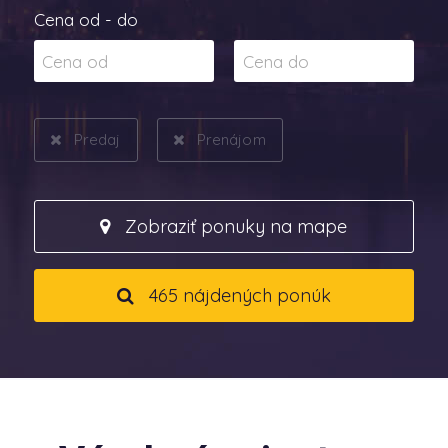
Cena od - do
Predaj
Prenájom
Zobraziť ponuky na mape
465 nájdených ponúk