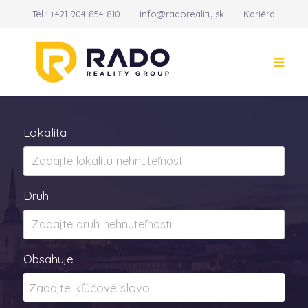
Tel.:
+421 904 854 810
info@radoreality.sk
Kariéra
Kontakt
14
Lokalita
Druh
Obsahuje