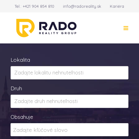
Tel.:
+421 904 854 810
info@radoreality.sk
Kariéra
Kontakt
14
Lokalita
Druh
Obsahuje