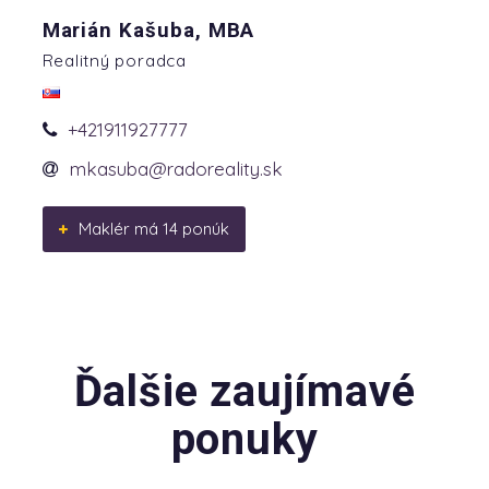
Marián Kašuba, MBA
Realitný poradca
+421911927777
mkasuba@radoreality.sk
Maklér má 14 ponúk
Ďalšie zaujímavé
ponuky