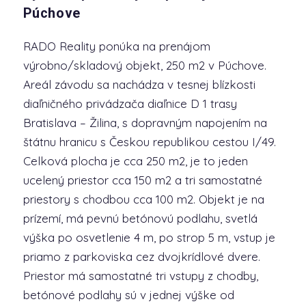
Púchove
RADO Reality ponúka na prenájom
výrobno/skladový objekt, 250 m2 v Púchove.
Areál závodu sa nachádza v tesnej blízkosti
diaľničného privádzača diaľnice D 1 trasy
Bratislava – Žilina, s dopravným napojením na
štátnu hranicu s Českou republikou cestou I/49.
Celková plocha je cca 250 m2, je to jeden
ucelený priestor cca 150 m2 a tri samostatné
priestory s chodbou cca 100 m2. Objekt je na
prízemí, má pevnú betónovú podlahu, svetlá
výška po osvetlenie 4 m, po strop 5 m, vstup je
priamo z parkoviska cez dvojkrídlové dvere.
Priestor má samostatné tri vstupy z chodby,
betónové podlahy sú v jednej výške od