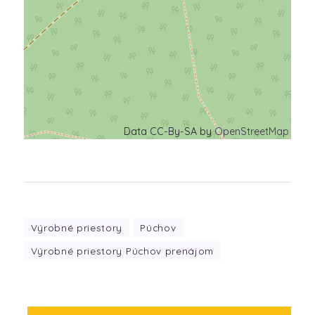
Data CC-By-SA by
OpenStreetMap
Výrobné priestory
Púchov
Výrobné priestory Púchov prenájom