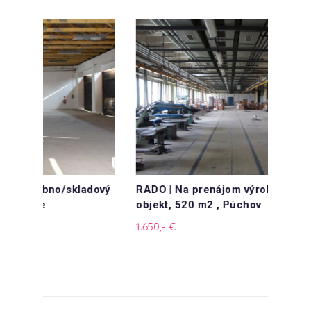
adový
RADO | Na prenájom výrobno/skladový
RADO 
objekt, 520 m2 , Púchov
objek
1.650,- €
2.000,