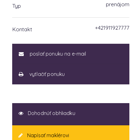
prenájom
Typ
+421911927777
Kontakt
poslať ponuku na e-mail
vytlačiť ponuku
Dohodnúť obhliadku
Napísať maklérovi