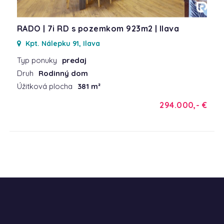
RADO | 7i RD s pozemkom 923m2 | Ilava
Kpt. Nálepku 91, Ilava
Typ ponuky
predaj
Druh
Rodinný dom
Úžitková plocha
381 m²
294.000,- €