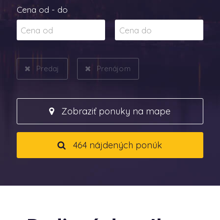
Cena od - do
Predaj
Prenájom
Zobraziť ponuky na mape
464 nájdených ponúk