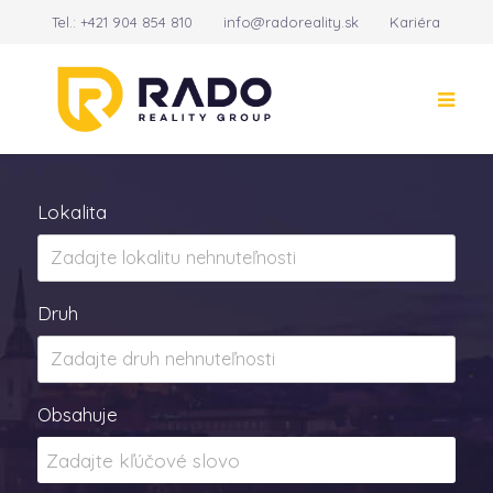
Tel.:
+421 904 854 810
info@radoreality.sk
Kariéra
Kontakt
14
Lokalita
Druh
Obsahuje