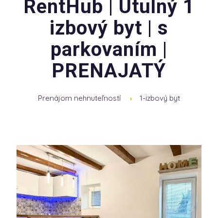
RentHub | Útulný 1
izbový byt | s
parkovaním |
PRENAJATÝ
Prenájom nehnuteľností
1-izbový byt