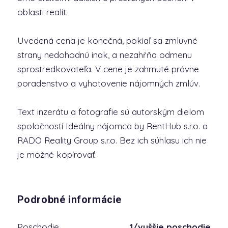
oblasti realít.
Uvedená cena je konečná, pokiaľ sa zmluvné
strany nedohodnú inak, a nezahŕňa odmenu
sprostredkovateľa. V cene je zahrnuté právne
poradenstvo a vyhotovenie nájomných zmlúv.
Text inzerátu a fotografie sú autorským dielom
spoločností Ideálny nájomca by RentHub s.r.o. a
RADO Reality Group s.r.o. Bez ich súhlasu ich nie
je možné kopírovať.
Podrobné informácie
Poschodie
1/vyššie poschodie