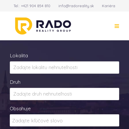
Tel.:
+421 904 854 810
info@radoreality.sk
Kariéra
Kontakt
14
Lokalita
Druh
Obsahuje