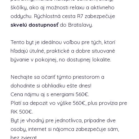
škôlky, ako aj možnosti relaxu a aktívneho
oddychu. Rýchlostná cesta R7 zabezpečuje
skvelú dostupnosť
do Bratislavy.
Tento byt je ideálnou voľbou pre tých, ktorí
hľadajú útulné, praktické a dobre situované
bývanie v pokojnej, no dostupnej lokalite.
Nechajte sa očariť týmto priestorom a
dohodnite si obhliadku ešte dnes!
Cena nájmu aj s energiami 560€.
Platí sa depozit vo výške 560€, plus provízia pre
RK 500€.
Byt je vhodný pre jednotlivca, prípadne dve
osoby, internet si nájomca zabezpečuje sám,
bez zvierat.