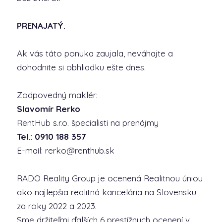
PRENAJATÝ.
Ak vás táto ponuka zaujala, neváhajte a
dohodnite si obhliadku ešte dnes.
Zodpovedný maklér:
Slavomír Rerko
RentHub s.r.o. špecialisti na prenájmy
Tel.: 0910 188 357
E-mail: rerko@renthub.sk
RADO Reality Group je ocenená Realitnou úniou
ako najlepšia realitná kancelária na Slovensku
za roky 2022 a 2023.
Sme držiteľmi ďalších 6 prestížnych ocenení v