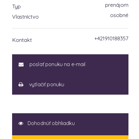
prenájom
Typ
osobné
Vlastníctvo
+421910188357
Kontakt
poslať ponuku na e-mail
vytlačiť ponuku
Dohodnúť obhliadku