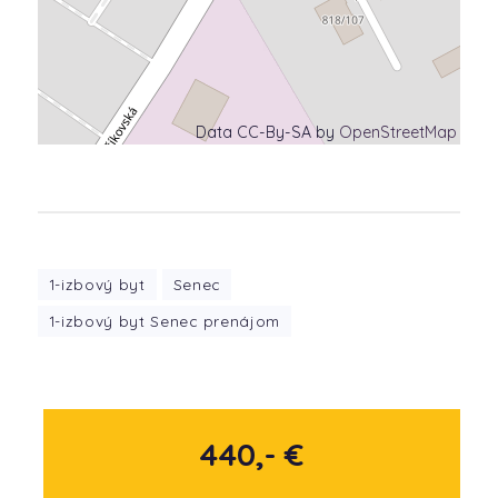
Data CC-By-SA by
OpenStreetMap
1-izbový byt
Senec
1-izbový byt Senec prenájom
440,- €