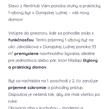
Slavo z RentHub Vám ponúka útulný a praktický
1-izbový byt v Dunajskej Lužnej – váš nový
domov!
Vstúpte do priestoru, kde sa pohodlie snúbi s
funkčnosťou
. Tento príjemný 1-izbový byt na
ulici Jánošíkova v Dunajskej Lužnej ponúka 33
m²
premyslene
navrhnutého bývania, ideálne
pre jednotlivca alebo pár, ktorí hľadajú
štýlový
a praktický domov
.
Byt sa nachádza na 1. poschodí z 2, čo zaručuje
príjemné súkromie
a pohodlný prístup.
Dispozícia je riešená tak, aby ste mali všetko po
ruke:
Obývacia izba s kuchyňou – moderný a