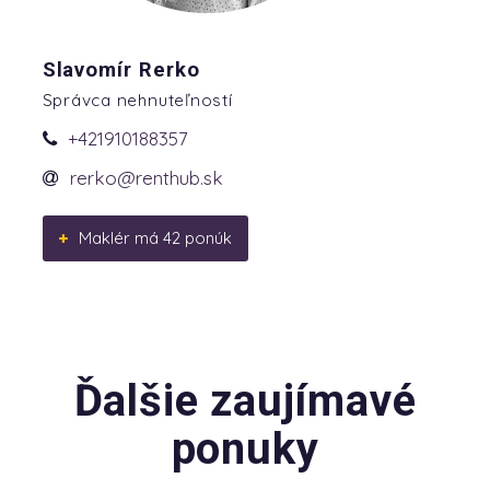
Slavomír Rerko
Správca nehnuteľností
+421910188357
rerko@renthub.sk
Maklér má 42 ponúk
Ďalšie zaujímavé
ponuky