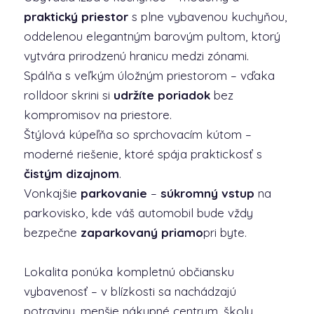
praktický priestor
s plne vybavenou kuchyňou,
oddelenou elegantným barovým pultom, ktorý
vytvára prirodzenú hranicu medzi zónami.
Spálňa s veľkým úložným priestorom – vďaka
rolldoor skrini si
udržíte poriadok
bez
kompromisov na priestore.
Štýlová kúpeľňa so sprchovacím kútom –
moderné riešenie, ktoré spája praktickosť s
čistým dizajnom
.
Vonkajšie
parkovanie
–
súkromný vstup
na
parkovisko, kde váš automobil bude vždy
bezpečne
zaparkovaný priamo
pri byte.
Lokalita ponúka kompletnú občiansku
vybavenosť – v blízkosti sa nachádzajú
potraviny, menšie nákupné centrum, školy,