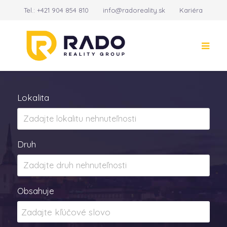
Tel.:
+421 904 854 810
info@radoreality.sk
Kariéra
Kontakt
14
Lokalita
Druh
Obsahuje