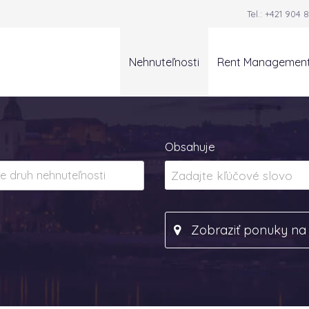
Tel.:
+421 904 8
Nehnuteľnosti
Rent Managemen
Obsahuje
Zobraziť ponuky n