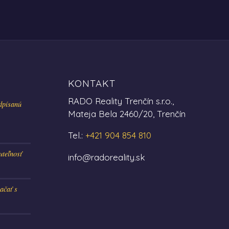
KONTAKT
RADO Reality Trenčín s.r.o.,
dpísanú
Mateja Bela 2460/20, Trenčín
Tel.:
+421 904 854 810
uteľnosť
info@radoreality.sk
ačať s