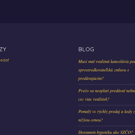
ZY
BLOG
edať
Musí mať realitná kancelária po
sprostredkovateľskú zmluvu s
predávajúcim?
Prečo sa neoplatí predávať nehn
cez viac realitiek?
Pomalý vs rýchly predaj a kedy z
nižšou cenou?
Dostanem hypotéku ako SZČO?