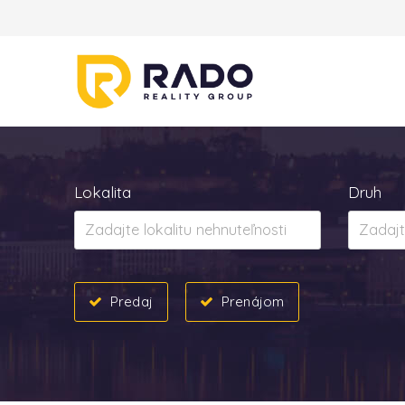
Lokalita
Druh
Predaj
Prenájom