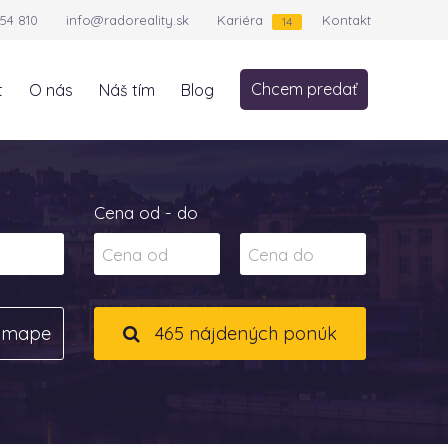
54 810
info@radoreality.sk
Kariéra
Kontakt
14
Chcem predať
t
O nás
Náš tím
Blog
Cena od - do
a mape
465 nájdených ponúk