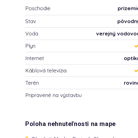
Poschodie
prízemi
Stav
pôvodn
Voda
verejný vodovo
Plyn
Internet
optik
Káblová televízia
Terén
rovin
Pripravené na výstavbu
vydané stavebné povoleni
Poloha nehnuteľnosti na mape