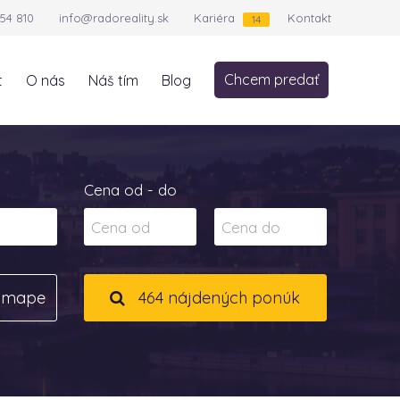
54 810
info@radoreality.sk
Kariéra
Kontakt
14
Chcem predať
t
O nás
Náš tím
Blog
Cena od - do
a mape
464 nájdených ponúk