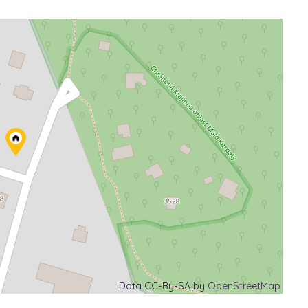
Data CC-By-SA by
OpenStreetMap