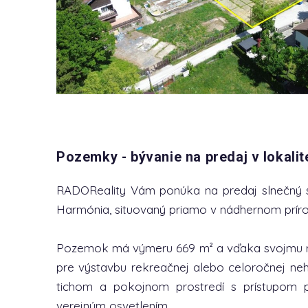
Pozemky - bývanie na predaj v lokali
RADOReality Vám ponúka na predaj slnečný 
Harmónia, situovaný priamo v nádhernom prír
Pozemok má výmeru 669 m² a vďaka svojmu r
pre výstavbu rekreačnej alebo celoročnej neh
tichom a pokojnom prostredí s prístupom p
verejným osvetlením.