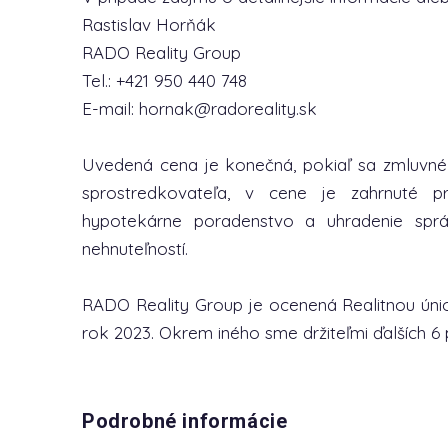
Rastislav Horňák
RADO Reality Group
Tel.: +421 950 440 748
E-mail: hornak@radoreality.sk
Uvedená cena je konečná, pokiaľ sa zmluvn
sprostredkovateľa, v cene je zahrnuté p
hypotekárne poradenstvo a uhradenie spr
nehnuteľností.
RADO Reality Group je ocenená Realitnou únio
rok 2023. Okrem iného sme držiteľmi ďalších 6 
Podrobné informácie