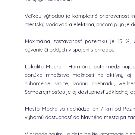
Veľkou výhodou je kompletná pripravenosť in
mestský vodovod a elektrina, pričom plyn je
Maximálna zastavanosť pozemku je 15 %, č
bývanie či oddych v spojení s prírodou.
Lokalita Modra – Harmónia patrí medzi najob
ponúka množstvo možností na aktívny aj pa
hubárčenie, vinice, vodnú priehradu, wellne
Samozrejmosťou je aj dostupnosť základnej ob
Mesto Modra sa nachádza len 7 km od Pezino
výbornú dostupnosť do hlavného mesta pri zac
V prípade záujmu o detailnejšie informácie a