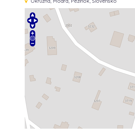
Okružná
, Modra, Pezinok, Slovensko