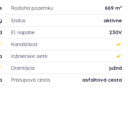
e
Rozloha pozemku
669 m²
ý
Status
aktívne
d
El. napätie
230V
Kanalizácia
a
Inžinierske siete
Orientácia
južná
a
Prístupová cesta
asfaltová cesta
e