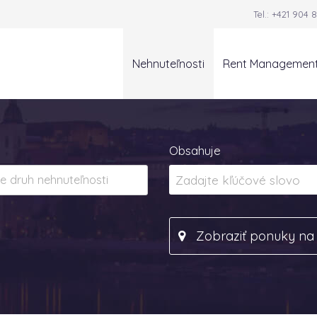
Tel.:
+421 904 8
Nehnuteľnosti
Rent Managemen
Obsahuje
Zobraziť ponuky n