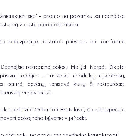
žinierskych sietí – priamo na pozemku sa nachádza
 dostupný v ceste pred pozemkom.
o zabezpečuje dostatok priestoru na komfortné
ľúbenejšie rekreačné oblasti Malých Karpát. Okolie
sívny oddych – turistické chodníky, cyklotrasy,
ss centrá, bazény, tenisové kurty či reštaurácie.
čianskej vybavenosti.
k a približne 25 km od Bratislava, čo zabezpečuje
hovaní pokojného bývania v prírode.
lebo obhliadku pozemku ma neváhajte kontaktovať: