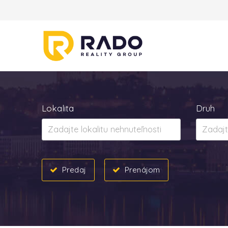
Lokalita
Druh
Predaj
Prenájom