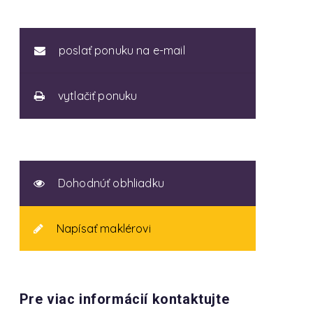
poslať ponuku na e-mail
vytlačiť ponuku
Dohodnúť obhliadku
Napísať maklérovi
Pre viac informácií kontaktujte