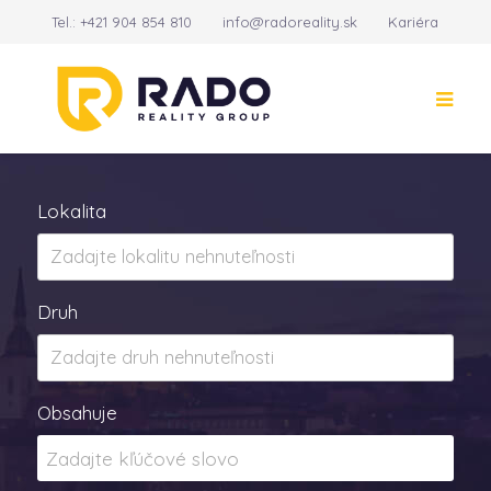
Tel.:
+421 904 854 810
info@radoreality.sk
Kariéra
Kontakt
14
Lokalita
Druh
Obsahuje