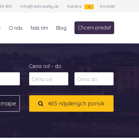
54 810
info@radoreality.sk
Kariéra
Kontakt
14
Chcem predať
t
O nás
Náš tím
Blog
Cena od - do
a mape
465 nájdených ponúk