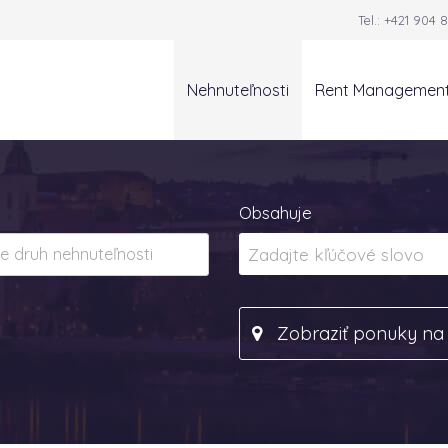
Tel.:
+421 904 8
Nehnuteľnosti
Rent Managemen
Obsahuje
Zobraziť ponuky n