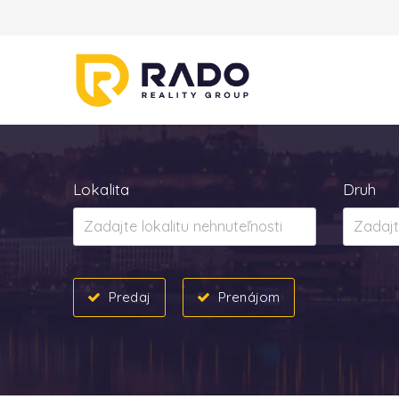
Lokalita
Druh
Predaj
Prenájom