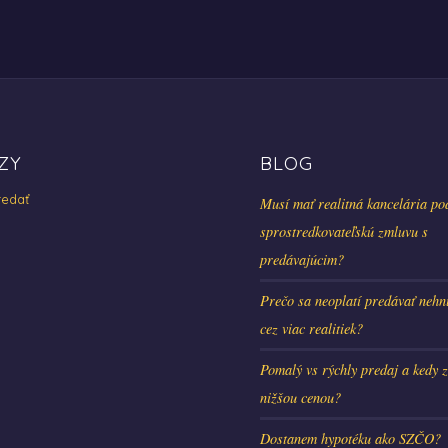
ZY
BLOG
edať
Musí mať realitná kancelária po
sprostredkovateľskú zmluvu s
predávajúcim?
Prečo sa neoplatí predávať nehn
cez viac realitiek?
Pomalý vs rýchly predaj a kedy z
nižšou cenou?
Dostanem hypotéku ako SZČO?