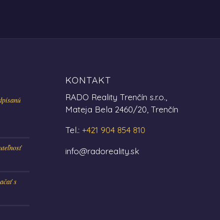
KONTAKT
RADO Reality Trenčín s.r.o.,
dpísanú
Mateja Bela 2460/20, Trenčín
Tel.:
+421 904 854 810
uteľnosť
info@radoreality.sk
ačať s