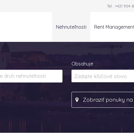
Tel.:
+421 904 8
Nehnuteľnosti
Rent Managemen
Obsahuje
Zobraziť ponuky n