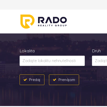
Lokalita
Druh
Predaj
Prenájom