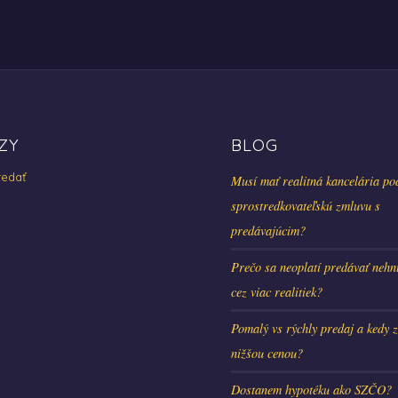
ZY
BLOG
edať
Musí mať realitná kancelária po
sprostredkovateľskú zmluvu s
predávajúcim?
Prečo sa neoplatí predávať nehn
cez viac realitiek?
Pomalý vs rýchly predaj a kedy z
nižšou cenou?
Dostanem hypotéku ako SZČO?