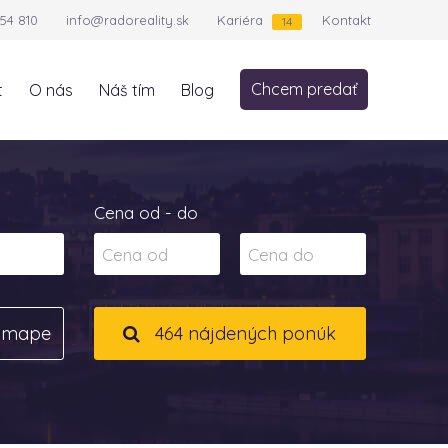
54 810
info@radoreality.sk
Kariéra
Kontakt
14
Chcem predať
t
O nás
Náš tím
Blog
Cena od - do
a mape
464 nájdených ponúk