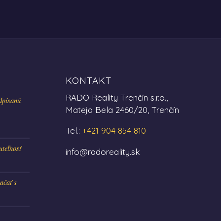
KONTAKT
RADO Reality Trenčín s.r.o.,
dpísanú
Mateja Bela 2460/20, Trenčín
Tel.:
+421 904 854 810
uteľnosť
info@radoreality.sk
ačať s