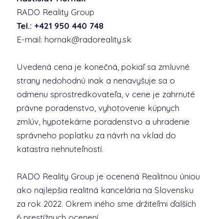
RADO Reality Group
Tel.: +421 950 440 748
E-mail: hornak@radoreality.sk
Uvedená cena je konečná, pokiaľ sa zmluvné
strany nedohodnú inak a nenavyšuje sa o
odmenu sprostredkovateľa, v cene je zahrnuté
právne poradenstvo, vyhotovenie kúpnych
zmlúv, hypotekárne poradenstvo a uhradenie
správneho poplatku za návrh na vklad do
katastra nehnuteľností.
RADO Reality Group je ocenená Realitnou úniou
ako najlepšia realitná kancelária na Slovensku
za rok 2022. Okrem iného sme držiteľmi ďalších
6 prestížnych ocenení.