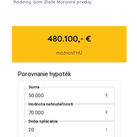
Rodinný dom Zlaté Moravce predaj
480.100,- €
možnosť HÚ