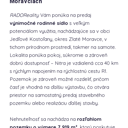
Moravciach
RADOReality
Vám ponúka na predaj
výnimočné rodinné sídlo
s veľkým
potenciálom využitia, nachádzajúce sa v obci
Jedľové Kostoľany, okres Zlaté Moravce, v
tichom prírodnom prostredí, takmer na samote.
Lokalita ponúka pokoj, súkromie a zároveň
dobrú dostupnosť – Nitra je vzdialená cca 40 km
s rýchlym napojením na rýchlostnú cestu R1.
Pozemok je zároveň možné rozdeliť, pričom
časť je vhodná na ďalšiu výstavbu, čo otvára
priestor na samostatný predaj stavebného
pozemku alebo realizáciu ďalšej stavby.
Nehnuteľnosť sa nachádza na
rozľahlom
pozemku o výmere 7 919 m²
, ktorý poskytuje