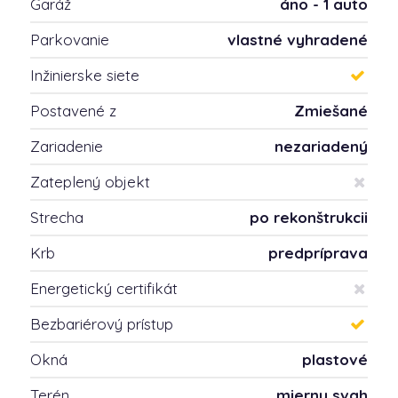
Garáž
áno - 1 auto
Parkovanie
vlastné vyhradené
Inžinierske siete
Postavené z
Zmiešané
Zariadenie
nezariadený
Zateplený objekt
Strecha
po rekonštrukcii
Krb
predpríprava
Energetický certifikát
Bezbariérový prístup
Okná
plastové
Terén
mierny svah