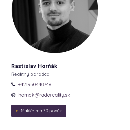
Rastislav Horňák
Realitný poradca
+421950440748
hornak@radoreality.sk
Maklér má 30 ponúk