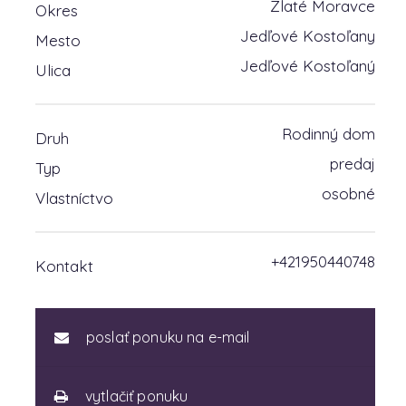
Zlaté Moravce
Okres
Jedľové Kostoľany
Mesto
Jedľové Kostoľaný
Ulica
Rodinný dom
Druh
predaj
Typ
osobné
Vlastníctvo
+421950440748
Kontakt
poslať ponuku na e-mail
vytlačiť ponuku