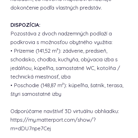
dokončenie podľa vlastných predstáv.
DISPOZÍCIA:
Pozostáva z dvoch nadzemných podlaží a
podkrovia s možnosťou obytného využitia:
• Prízemie (141,52 m²): zádverie, predsieň,
schodisko, chodba, kuchyňa, obývacia izba s
jedálňou, kúpeľňa, samostatné WC, kotolňa /
technická miestnosť, izba
• Poschodie (148,87 m²): kúpeľňa, šatník, terasa,
štyri samostatné izby
Odporúčame navštíviť 3D virtuálnu obhliadku:
https://my.matterport.com/show/?
m=dDU7npe7Cej