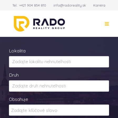
Tel.:
+421 904 854 810
info@radoreality.sk
Kariéra
Kontakt
14
Lokalita
Druh
Obsahuje