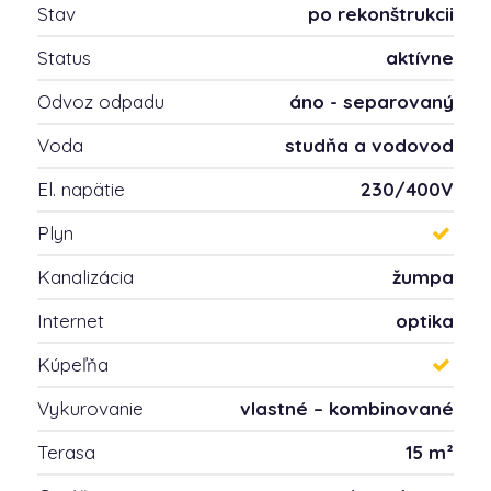
Stav
po rekonštrukcii
Status
aktívne
Odvoz odpadu
áno - separovaný
Voda
studňa a vodovod
El. napätie
230/400V
Plyn
Kanalizácia
žumpa
Internet
optika
Kúpeľňa
Vykurovanie
vlastné – kombinované
Terasa
15 m²