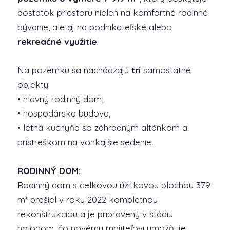
dostatok priestoru nielen na komfortné rodinné
bývanie, ale aj na podnikateľské alebo
rekreačné využitie
.
Na pozemku sa nachádzajú
tri
samostatné
objekty:
• hlavný rodinný dom,
• hospodárska budova,
• letná kuchyňa so záhradným altánkom a
prístreškom na vonkajšie sedenie.
RODINNÝ DOM:
Rodinný dom s celkovou úžitkovou plochou 379
m² prešiel v roku 2022 kompletnou
rekonštrukciou a je pripravený v štádiu
holodom, čo novému majiteľovi umožňuje