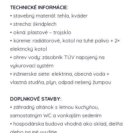
TECHNICKÉ INFORMÁCIE:
• stavebný materiál: tehla, kváder
• strecha: škridplech
• okná: plastové – trojsklo
• kúrenie: radiátorové, kotol na tuhé palivo + 2×
elektrický kotol
• ohrev vody: zásobník TÚV napojený na
vykurovací systém
• inžinierske siete: elektrina, obecná voda +
vlastná studňa, plyn, odpad riešený žumpou
DOPLNKOVÉ STAVBY:
• záhradný altánok s letnou kuchyňou,
samostatným WC a vonkajším sedením
• hospodárska budova vhodná ako sklad, dielňa
alebo na iné využitie