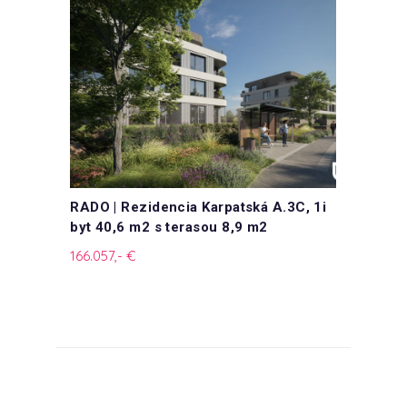
C, 1i
RADO | Rezidencia Karpatská A.3C, 1i
RADO |
byt 40,6 m2 s terasou 8,9 m2
byt 40
166.057,- €
166.661