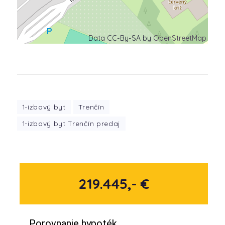
Data CC-By-SA by
OpenStreetMap
1-izbový byt
Trenčín
1-izbový byt Trenčín predaj
219.445,- €