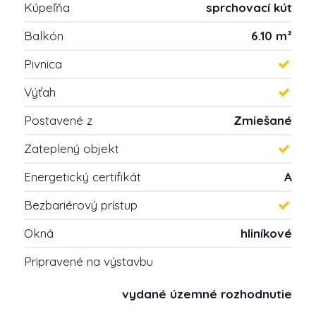
Kúpeľňa
sprchovací kút
Balkón
6.10 m²
Pivnica
Výťah
Postavené z
Zmiešané
Zateplený objekt
Energetický certifikát
A
Bezbariérový prístup
Okná
hliníkové
Pripravené na výstavbu
vydané územné rozhodnutie