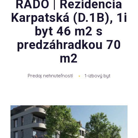
RADO | Rezidencia
Karpatská (D.1B), 1i
byt 46 m2 s
predzáhradkou 70
m2
Predaj nehnuteľností
1-izbový byt