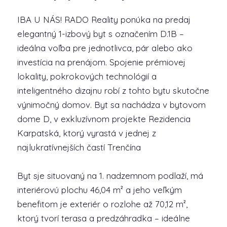
IBA U NÁS! RADO Reality ponúka na predaj
elegantný 1-izbový byt s označením D.1B –
ideálna voľba pre jednotlivca, pár alebo ako
investícia na prenájom. Spojenie prémiovej
lokality, pokrokových technológií a
inteligentného dizajnu robí z tohto bytu skutočne
výnimočný domov. Byt sa nachádza v bytovom
dome D, v exkluzívnom projekte Rezidencia
Karpatská, ktorý vyrastá v jednej z
najlukratívnejších častí Trenčína
Byt sje situovaný na 1. nadzemnom podlaží, má
interiérovú plochu 46,04 m² a jeho veľkým
benefitom je exteriér o rozlohe až 70,12 m²,
ktorý tvorí terasa a predzáhradka – ideálne