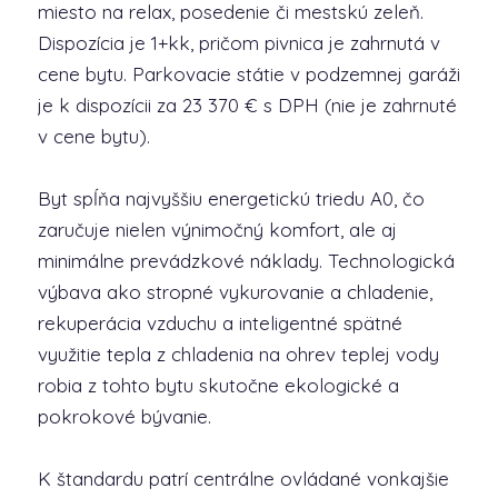
miesto na relax, posedenie či mestskú zeleň.
Dispozícia je 1+kk, pričom pivnica je zahrnutá v
cene bytu. Parkovacie státie v podzemnej garáži
je k dispozícii za 23 370 € s DPH (nie je zahrnuté
v cene bytu).
Byt spĺňa najvyššiu energetickú triedu A0, čo
zaručuje nielen výnimočný komfort, ale aj
minimálne prevádzkové náklady. Technologická
výbava ako stropné vykurovanie a chladenie,
rekuperácia vzduchu a inteligentné spätné
využitie tepla z chladenia na ohrev teplej vody
robia z tohto bytu skutočne ekologické a
pokrokové bývanie.
K štandardu patrí centrálne ovládané vonkajšie