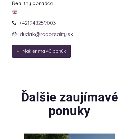
Realitný poradca
+421948259003
dudak@radoreality.sk
Maklér má 40 ponúk
Ďalšie zaujímavé
ponuky