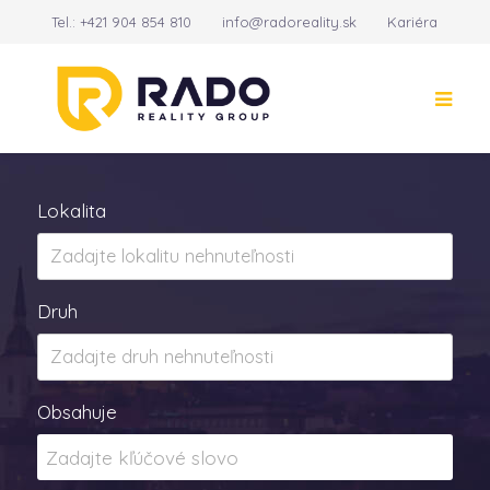
Tel.:
+421 904 854 810
info@radoreality.sk
Kariéra
Kontakt
14
Lokalita
Druh
Obsahuje