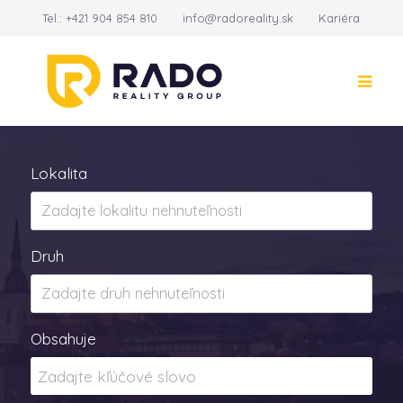
Tel.:
+421 904 854 810
info@radoreality.sk
Kariéra
Kontakt
14
Lokalita
Druh
Obsahuje