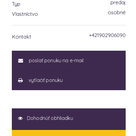
predaj
Typ
osobné
Vlastníctvo
+421902906090
Kontakt
poslať ponuku na e-mail
vytlačiť ponuku
Dohodnúť obhliadku