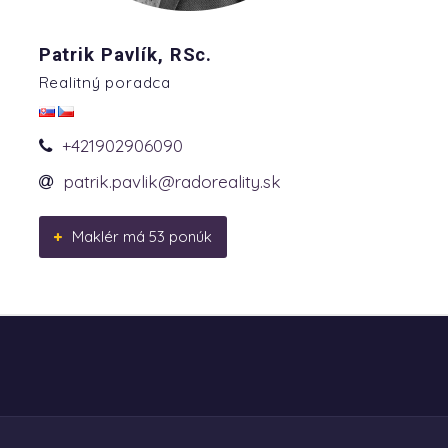
Patrik Pavlík, RSc.
Realitný poradca
+421902906090
patrik.pavlik@radoreality.sk
Maklér má 53 ponúk