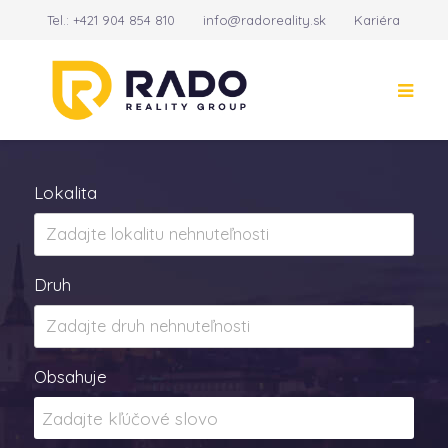
Tel.:
+421 904 854 810
info@radoreality.sk
Kariéra
Kontakt
14
Lokalita
Druh
Obsahuje