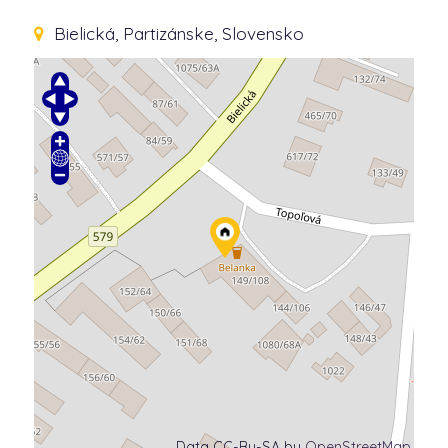
Bielická
, Partizánske, Slovensko
Data CC-By-SA by
OpenStreetMap