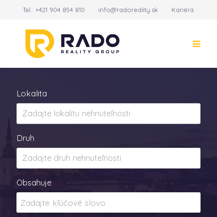
Tel.:
+421 904 854 810
info@radoreality.sk
Kariéra
Kontakt
14
Lokalita
Druh
Obsahuje