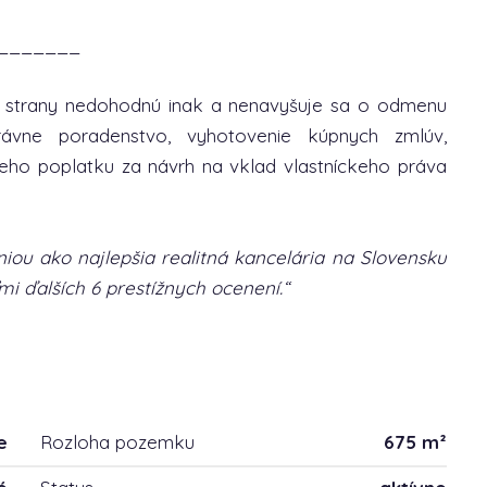
_______
é strany nedohodnú inak a nenavyšuje sa o odmenu
rávne poradenstvo, vyhotovenie kúpnych zmlúv,
eho poplatku za návrh na vklad vlastníckeho práva
iou ako najlepšia realitná kancelária na Slovensku
i ďalších 6 prestížnych ocenení.“
e
Rozloha pozemku
675 m²