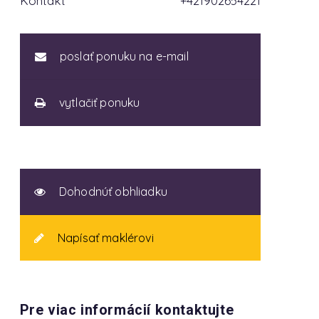
Kontakt
+421902654221
poslať ponuku na e-mail
vytlačiť ponuku
Dohodnúť obhliadku
Napísať maklérovi
Pre viac informácií kontaktujte