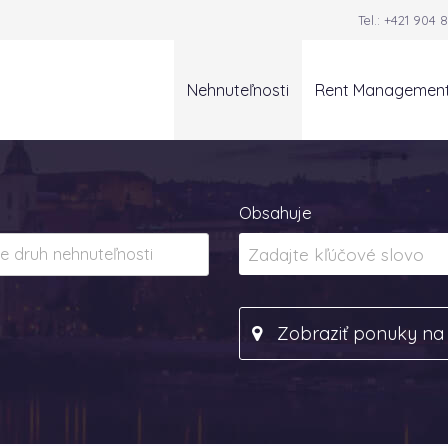
Tel.:
+421 904 8
Nehnuteľnosti
Rent Managemen
Obsahuje
Zobraziť ponuky n