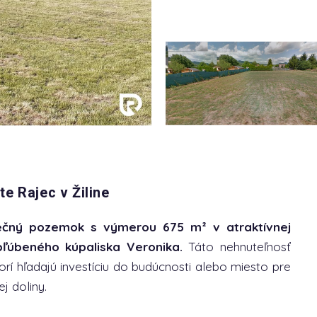
e Rajec v Žiline
ečný pozemok s výmerou 675 m² v atraktívnej
obľúbeného kúpaliska Veronika.
Táto nehnuteľnosť
torí hľadajú investíciu do budúcnosti alebo miesto pre
j doliny.