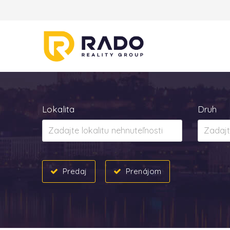
Lokalita
Druh
Predaj
Prenájom