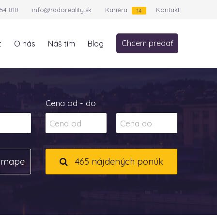
54 810
info@radoreality.sk
Kariéra
Kontakt
14
Chcem predať
t
O nás
Náš tím
Blog
Cena od - do
a mape
465 nájdených ponúk