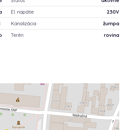
é
Status
aktívne
a
El. napätie
230V
Kanalizácia
žumpa
o
Terén
rovina