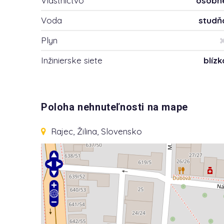
Vlastníctvo
osobn
Voda
studň
Plyn
Inžinierske siete
blízk
Poloha nehnuteľnosti na mape
Rajec, Žilina, Slovensko