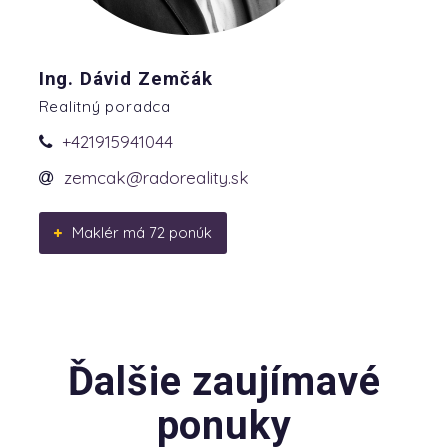
Ing. Dávid Zemčák
Realitný poradca
+421915941044
zemcak@radoreality.sk
Maklér má 72 ponúk
Ďalšie zaujímavé
ponuky