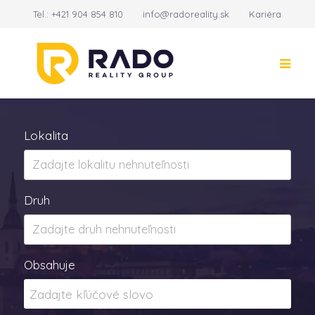
Tel.:
+421 904 854 810
info@radoreality.sk
Kariéra
Kontakt
14
Lokalita
Druh
Obsahuje