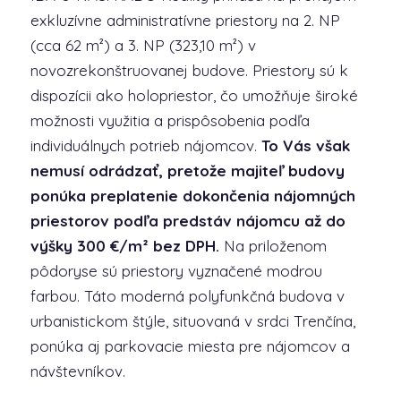
exkluzívne administratívne priestory na 2. NP
(cca 62 m²) a 3. NP (323,10 m²) v
novozrekonštruovanej budove. Priestory sú k
dispozícii ako holopriestor, čo umožňuje široké
možnosti využitia a prispôsobenia podľa
individuálnych potrieb nájomcov.
To Vás však
nemusí odrádzať, pretože majiteľ budovy
ponúka preplatenie dokončenia nájomných
priestorov podľa predstáv nájomcu až do
výšky 300 €/m² bez DPH.
Na priloženom
pôdoryse sú priestory vyznačené modrou
farbou. Táto moderná polyfunkčná budova v
urbanistickom štýle, situovaná v srdci Trenčína,
ponúka aj parkovacie miesta pre nájomcov a
návštevníkov.