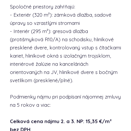
Spoločné priestory zahŕňajú:
- Exteriér (320 m²): zámková dlažba, sadové
úpravy so vzrastlými stromami
- Interiér (295 m²): gresová dlažba
(protišmyková R10/A) na schodisku, hliníkové
presklené dvere, kontrolovaný vstup s čítačkami
kariet, hliníkové okná s izolačným trojsklom,
interiérové žalúzie na kanceláriách
orientovaných na JV, hliníkové dvere s bočným
svetlíkom (presklené/plné).
Podmienky nájmu pri podpísaní nájomnej zmluvy
na 5 rokov a viac:
Celková cena nájmu 2. a 3. NP: 15,35 €/m²
bez DPH