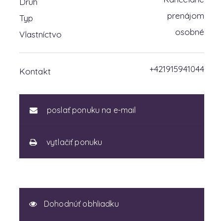
Druh
prenájom
Typ
osobné
Vlastníctvo
+421915941044
Kontakt
poslať ponuku na e-mail
vytlačiť ponuku
Dohodnúť obhliadku