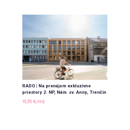
 m²
RADO | Na prenájom exkluzívne
RADO 
priestory 2. NP, Nám. sv. Anny, Trenčín
priest
15,35 €/m2
15,35 