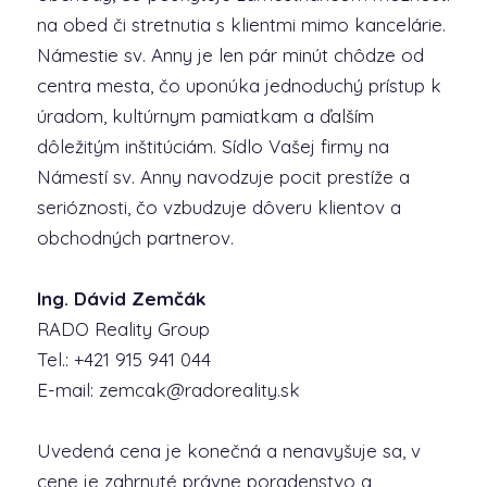
na obed či stretnutia s klientmi mimo kancelárie.
Námestie sv. Anny je len pár minút chôdze od
centra mesta, čo uponúka jednoduchý prístup k
úradom, kultúrnym pamiatkam a ďalším
dôležitým inštitúciám. Sídlo Vašej firmy na
Námestí sv. Anny navodzuje pocit prestíže a
serióznosti, čo vzbudzuje dôveru klientov a
obchodných partnerov.
Ing. Dávid Zemčák
RADO Reality Group
Tel.: +421 915 941 044
E-mail: zemcak@radoreality.sk
Uvedená cena je konečná a nenavyšuje sa, v
cene je zahrnuté právne poradenstvo a