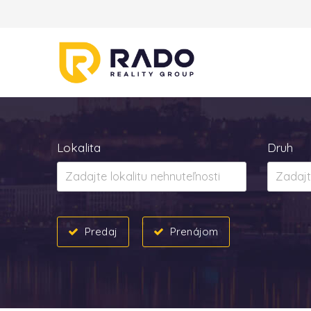
Lokalita
Druh
Predaj
Prenájom