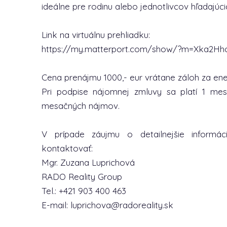
ideálne pre rodinu alebo jednotlivcov hľadajú
Link na virtuálnu prehliadku:
https://my.matterport.com/show/?m=Xka2Hh
Cena prenájmu 1000,- eur vrátane záloh za ener
Pri podpise nájomnej zmluvy sa platí 1 m
mesačných nájmov.
V prípade záujmu o detailnejšie informác
kontaktovať:
Mgr. Zuzana Luprichová
RADO Reality Group
Tel.: +421 903 400 463
E-mail: luprichova@radoreality.sk