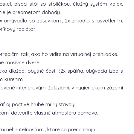
steľ, písací stôl so stoličkou, úložný systém kalax,
enie je predmetom dohody.
2x umývadlo so zásuvkami, 2x zrkadlo s osvetlením,
ríkový radiátor.
bičmi tak, ako ho vidíte na virtuálnej prehliadke.
né masívne dvere.
á dlažba, obytné časti (2x spálňa, obývacia izba s
m kúrením.
vené interiérovými žalúziami, v hygienickom zázemí
ť aj poctivé hrubé múry stavby.
lnkami dotvoríte vlastnú atmosféru domova.
i nehnuteľnosťami, ktoré sa prenajímajú.