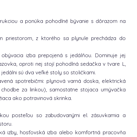
trukciou a ponúka pohodlné bývanie s dôrazom na
ým priestorom, z ktorého sa plynule prechádza do
 obývacia izba prepojená s jedálňou. Dominuje jej
azovka, oproti nej stojí pohodlná sedačka v tvare L,
 jedálni sú dva veľké stoly so stoličkami.
vená spotrebičmi: plynová varná doska, elektrická
v chodbe za linkou), samostatne stojaca umývačka
úžiaca ako potravinová skrinka.
kou posteľou so zabudovanými el. zásuvkamia a
toru.
ská izby, hosťovská izba alebo komfortná pracovňa