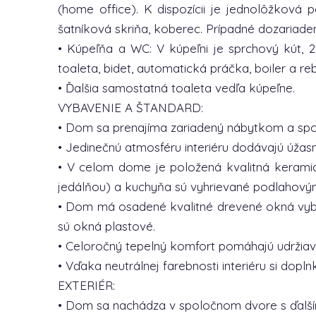
(home office). K dispozícii je jednolôžková po
šatníková skriňa, koberec. Prípadné dozariad
• Kúpeľňa a WC: V kúpeľni je sprchový kút, 
toaleta, bidet, automatická práčka, boiler a reb
• Ďalšia samostatná toaleta vedľa kúpeľne.
VYBAVENIE A ŠTANDARD:
• Dom sa prenajíma zariadený nábytkom a spotre
• Jedinečnú atmosféru interiéru dodávajú úžas
• V celom dome je položená kvalitná keramick
jedálňou) a kuchyňa sú vyhrievané podlahový
• Dom má osadené kvalitné drevené okná vyba
sú okná plastové.
• Celoročný tepelný komfort pomáhajú udržiava
• Vďaka neutrálnej farebnosti interiéru si dop
EXTERIÉR:
• Dom sa nachádza v spoločnom dvore s ďalším