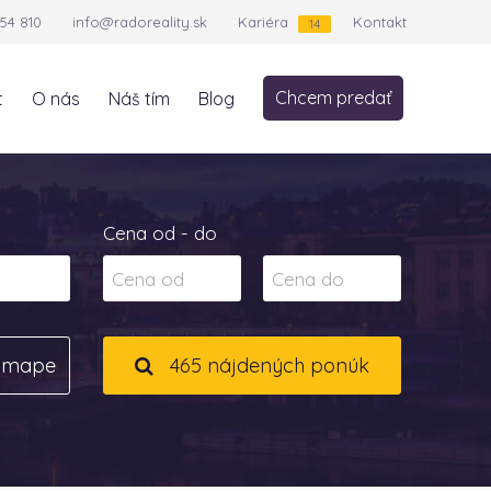
54 810
info@radoreality.sk
Kariéra
Kontakt
14
Chcem predať
t
O nás
Náš tím
Blog
Cena od - do
a mape
465 nájdených ponúk