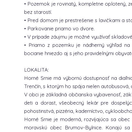
• Pozemok je rovinatý, kompletne oplotený, ze
bez starostí.
• Pred domom je prestrešenie s lavičkami a st
• Parkovanie priamo vo dvore.
• V prípade záujmu je možné využívať skladové p
• Priamo z pozemku je nádherný výhľad na 
bocianie hniezdo aj s jeho pravidelnými obyvat
LOKALITA:
Horné Srnie má výbornú dostupnosť na diaľni
Trenčín, s ktorým ho spája nielen autobusová, 
V obci je základná občianska vybavenosť, zák
deti a dorast, všeobecný lekár pre dospelých
pohostinstvá, pizzéria, kaderníctvo, cykloobc
Horné Srnie je moderná, rozvíjajúca sa obec
moravskú obec Brumov-Bylnice. Konajú sa t