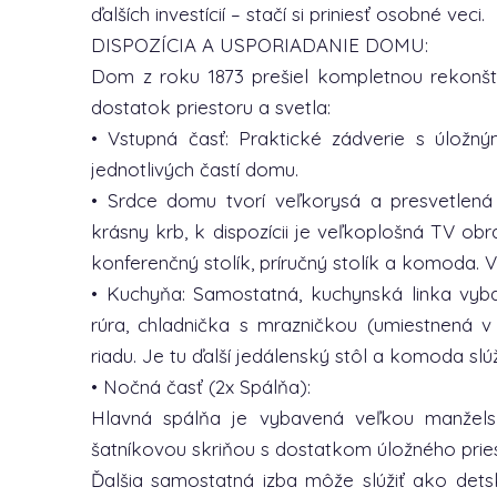
ďalších investícií – stačí si priniesť osobné veci.
DISPOZÍCIA A USPORIADANIE DOMU:
Dom z roku 1873 prešiel kompletnou rekonš
dostatok priestoru a svetla:
• Vstupná časť: Praktické zádverie s úložn
jednotlivých častí domu.
• Srdce domu tvorí veľkorysá a presvetlená
krásny krb, k dispozícii je veľkoplošná TV obr
konferenčný stolík, príručný stolík a komoda. V
• Kuchyňa: Samostatná, kuchynská linka vyba
rúra, chladnička s mrazničkou (umiestnená 
riadu. Je tu ďalší jedálenský stôl a komoda sl
• Nočná časť (2x Spálňa):
Hlavná spálňa je vybavená veľkou manžels
šatníkovou skriňou s dostatkom úložného pries
Ďalšia samostatná izba môže slúžiť ako det