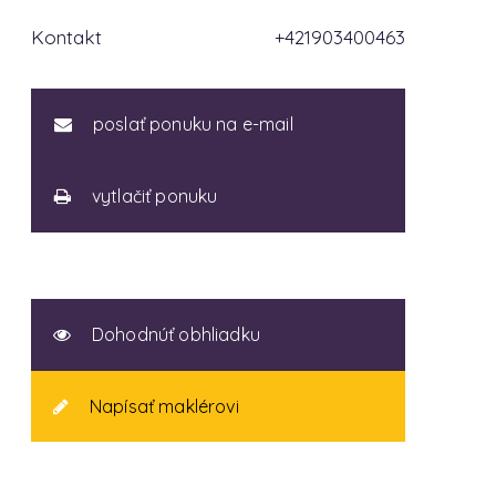
Kontakt
+421903400463
poslať ponuku na e-mail
vytlačiť ponuku
Dohodnúť obhliadku
Napísať maklérovi