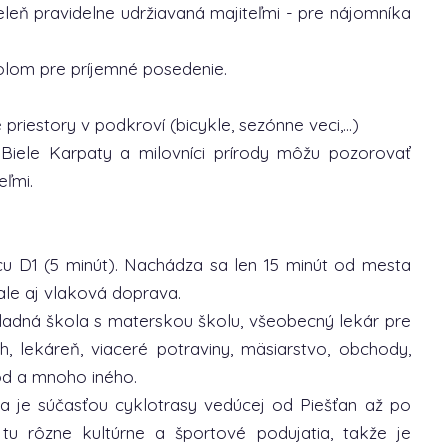
leň pravidelne udržiavaná majiteľmi - pre nájomníka
olom pre príjemné posedenie.
riestory v podkroví (bicykle, sezónne veci,...)
Biele Karpaty a milovníci prírody môžu pozorovať
eľmi.
cu D1 (5 minút). Nachádza sa len 15 minút od mesta
ale aj vlaková doprava.
ladná škola s materskou školu, všeobecný lekár pre
, lekáreň, viaceré potraviny, mäsiarstvo, obchody,
hod a mnoho iného.
 a je súčasťou cyklotrasy vedúcej od Piešťan až po
u rôzne kultúrne a športové podujatia, takže je