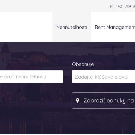
Tel.:
+421 904 8
Nehnuteľnosti
Rent Managemen
Obsahuje
Zobraziť ponuky n