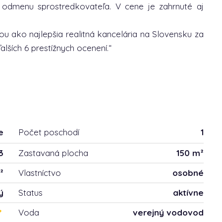
odmenu sprostredkovateľa. V cene je zahrnuté aj
u ako najlepšia realitná kancelária na Slovensku za
lších 6 prestížnych ocenení.“
e
Počet poschodí
1
3
Zastavaná plocha
150 m²
²
Vlastníctvo
osobné
ý
Status
aktívne
Voda
verejný vodovod