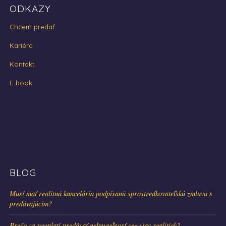
ODKAZY
Chcem predať
Kariéra
Kontakt
E-book
BLOG
Musí mať realitná kancelária podpísanú sprostredkovateľskú zmluvu s
predávajúcim?
Prečo sa neoplatí predávať nehnuteľnosť cez viac realitiek?