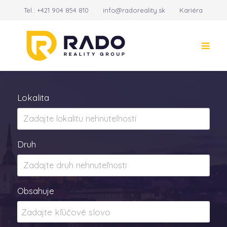
Tel.:
+421 904 854 810
info@radoreality.sk
Kariéra
Kontakt
14
Lokalita
Druh
Obsahuje