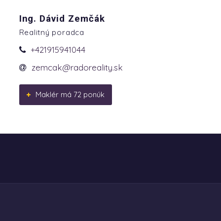
Ing. Dávid Zemčák
Realitný poradca
+421915941044
zemcak@radoreality.sk
Maklér má 72 ponúk