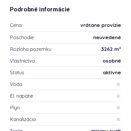
Podrobné informácie
Cena
vrátane provízie
Poschodie
neuvedené
Rozloha pozemku
3262 m²
Vlastníctvo
osobné
Status
aktívne
Voda
El. napätie
Plyn
Kanalizácia
Terén
mierny svah