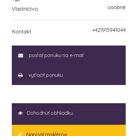
osobné
Vlastníctvo
+421915941044
Kontakt
poslať ponuku na e-mail
vytlačiť ponuku
Dohodnúť obhliadku
Napísať maklérovi