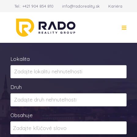
Tel.:
+421 904 854 810
info@radoreality.sk
Kariéra
Kontakt
14
Lokalita
Druh
Obsahuje