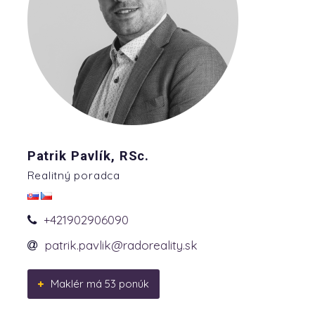
Patrik Pavlík, RSc.
Realitný poradca
+421902906090
patrik.pavlik@radoreality.sk
Maklér má 53 ponúk