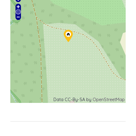
Data CC-By-SA by
OpenStreetMap