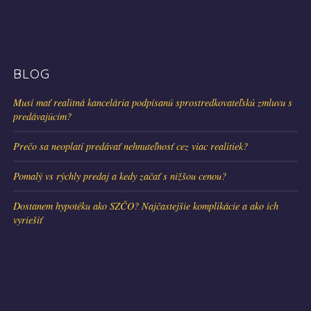
BLOG
Musí mať realitná kancelária podpísanú sprostredkovateľskú zmluvu s
predávajúcim?
Prečo sa neoplatí predávať nehnuteľnosť cez viac realitiek?
Pomalý vs rýchly predaj a kedy začať s nižšou cenou?
Dostanem hypotéku ako SZČO? Najčastejšie komplikácie a ako ich
vyriešiť