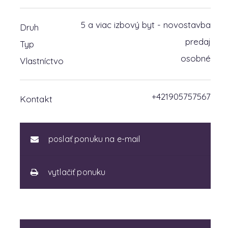
5 a viac izbový byt - novostavba
Druh
predaj
Typ
osobné
Vlastníctvo
+421905757567
Kontakt
poslať ponuku na e-mail
vytlačiť ponuku