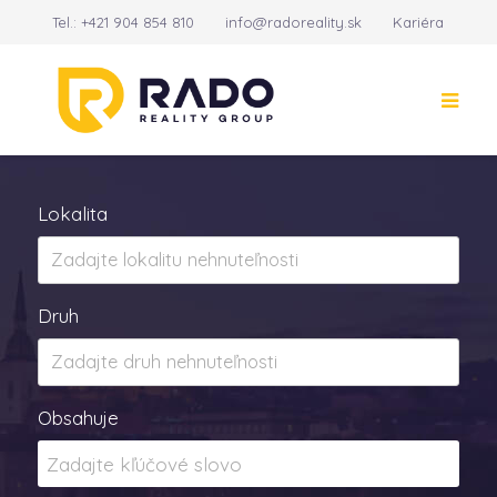
Tel.:
+421 904 854 810
info@radoreality.sk
Kariéra
Kontakt
14
Lokalita
Druh
Obsahuje