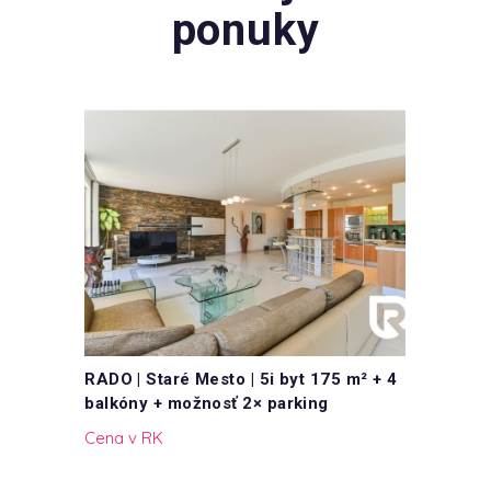
ponuky
RADO | Staré Mesto | 5i byt 175 m² + 4
balkóny + možnosť 2× parking
Cena v RK