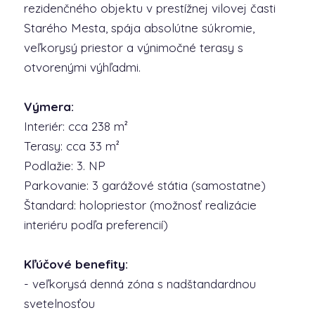
rezidenčného objektu v prestížnej vilovej časti
Starého Mesta, spája absolútne súkromie,
veľkorysý priestor a výnimočné terasy s
otvorenými výhľadmi.
Výmera:
Interiér: cca 238 m²
Terasy: cca 33 m²
Podlažie: 3. NP
Parkovanie: 3 garážové státia (samostatne)
Štandard: holopriestor (možnosť realizácie
interiéru podľa preferencií)
Kľúčové benefity:
- veľkorysá denná zóna s nadštandardnou
svetelnosťou