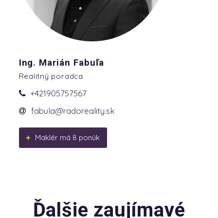
Ing. Marián Fabuľa
Realitný poradca
+421905757567
fabula@radoreality.sk
Maklér má 8 ponúk
Ďalšie zaujímavé