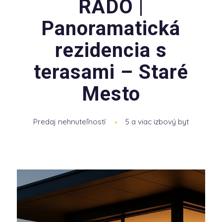
RADO |
Panoramatická
rezidencia s
terasami – Staré
Mesto
Predaj nehnuteľností
5 a viac izbový byt