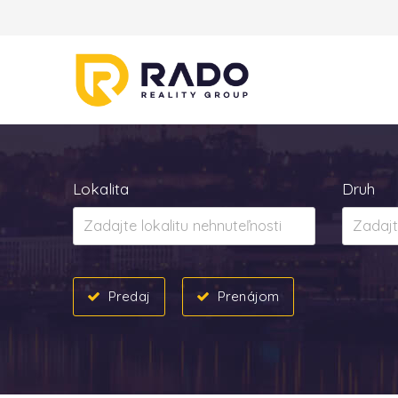
Lokalita
Druh
Predaj
Prenájom