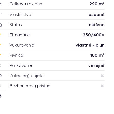
e
Celková rozloha
290 m²
²
Vlastníctvo
osobné
ý
Status
aktívne
El. napätie
230/400V
Vykurovanie
vlastné - plyn
Pivnica
100 m²
Parkovanie
verejné
é
Zateplený objekt
Bezbariérový prístup
é