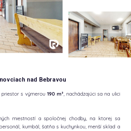
ánovciach nad Bebravou
priestor s výmerou
190 m²
, nachádzajúci sa na ulici
ných miestností a spoločnej chodby, na ktorej sa
rsonál, kumbál, šatňa s kuchynkou, menší sklad a