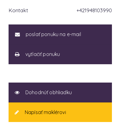
Kontakt
+421948103990
poslať ponuku na e-mail
vytlačiť ponuku
Dohodnúť obhliadku
Napísať maklérovi