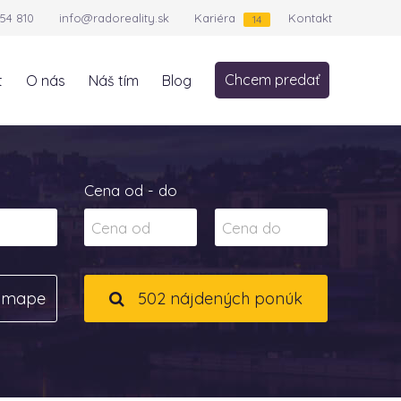
54 810
info@radoreality.sk
Kariéra
Kontakt
14
Chcem predať
t
O nás
Náš tím
Blog
Cena od - do
a mape
502 nájdených ponúk