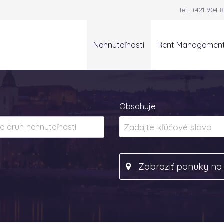
Tel.:
+421 904 8
Nehnuteľnosti
Rent Managemen
Obsahuje
Zobraziť ponuky n