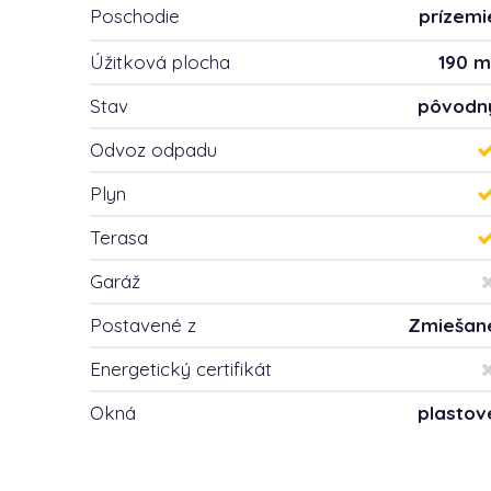
Poschodie
prízemi
Úžitková plocha
190 m
Stav
pôvodn
Odvoz odpadu
Plyn
Terasa
Garáž
Postavené z
Zmiešan
Energetický certifikát
Okná
plastov