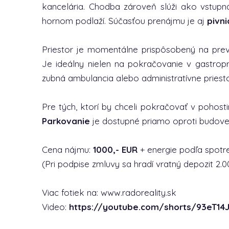
kancelária. Chodba zároveň slúži ako vstup
hornom podlaží. Súčasťou prenájmu je aj
pivni
Priestor je momentálne prispôsobený na prevá
Je ideálny nielen na pokračovanie v gastrop
zubná ambulancia alebo administratívne priesto
Pre tých, ktorí by chceli pokračovať v pohosti
Parkovanie
je dostupné priamo oproti budove,
Cena nájmu:
1000,- EUR
+ energie podľa spotr
(Pri podpise zmluvy sa hradí vratný depozit 2.0
Viac fotiek na: www.radoreality.sk
Video:
https://youtube.com/shorts/93eT14