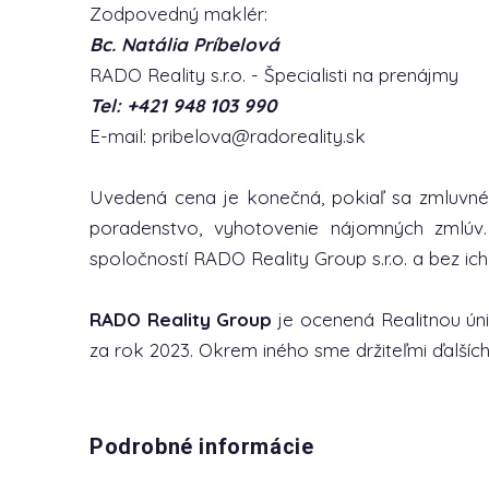
Zodpovedný maklér:
Bc. Natália Príbelová
RADO Reality s.r.o. - Špecialisti na prenájmy
Tel: +421 948 103 990
E-mail: pribelova@radoreality.sk
Uvedená cena je konečná, pokiaľ sa zmluvné
poradenstvo, vyhotovenie nájomných zmlúv.
spoločností RADO Reality Group s.r.o. a bez ich
RADO Reality Group
je ocenená Realitnou ú
za rok 2023. Okrem iného sme držiteľmi ďalších
Podrobné informácie