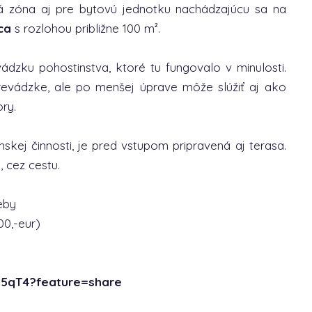
ná zóna aj pre bytovú jednotku nachádzajúcu sa na
ca
s rozlohou približne 100 m².
dzku pohostinstva, ktoré tu fungovalo v minulosti.
revádzke, ale po menšej úprave môže slúžiť aj ako
ry.
nskej činnosti, je pred vstupom pripravená aj terasa.
 cez cestu.
eby
00,-eur)
J5qT4?feature=share