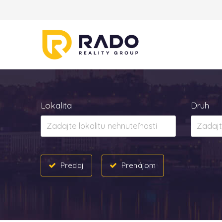
Lokalita
Druh
Predaj
Prenájom