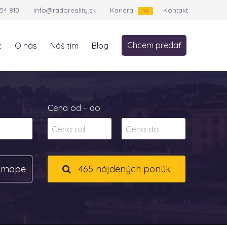
54 810
info@radoreality.sk
Kariéra
Kontakt
14
Chcem predať
t
O nás
Náš tím
Blog
Cena od - do
a mape
465 nájdených ponúk