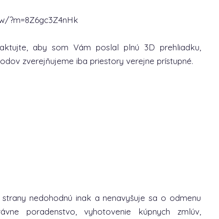
show/?m=8Z6gc3Z4nHk
ktujte, aby som Vám poslal plnú 3D prehliadku,
odov zverejňujeme iba priestory verejne prístupné.
é strany nedohodnú inak a nenavyšuje sa o odmenu
rávne poradenstvo, vyhotovenie kúpnych zmlúv,