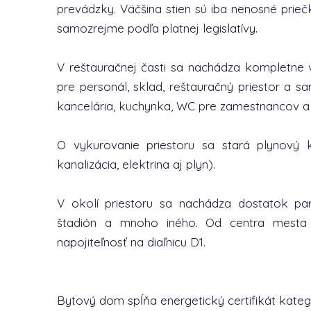
prevádzky. Väčšina stien sú iba nenosné prie
samozrejme podľa platnej legislatívy.
V reštauračnej časti sa nachádza kompletne
pre personál, sklad, reštauračný priestor a 
kancelária, kuchynka, WC pre zamestnancov a p
O vykurovanie priestoru sa stará plynový ko
kanalizácia, elektrina aj plyn).
V okolí priestoru sa nachádza dostatok par
štadión a mnoho iného. Od centra mesta j
napojiteľnosť na diaľnicu D1.
Bytový dom spĺňa energetický certifikát kateg