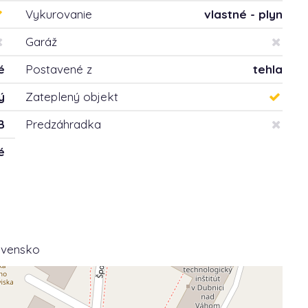
Vykurovanie
vlastné - plyn
Garáž
é
Postavené z
tehla
ý
Zateplený objekt
B
Predzáhradka
é
lovensko