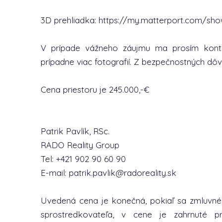
3D prehliadka: https://my.matterport.com/
V prípade vážneho záujmu ma prosím konta
prípadne viac fotografií. Z bezpečnostných dôv
Cena priestoru je 245.000,-€
Patrik Pavlík, RSc.
RADO Reality Group
Tel: +421 902 90 60 90
E-mail: patrik.pavlik@radoreality.sk
Uvedená cena je konečná, pokiaľ sa zmluvn
sprostredkovateľa, v cene je zahrnuté p