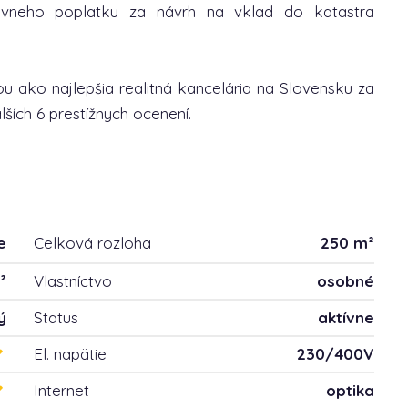
ávneho poplatku za návrh na vklad do katastra
u ako najlepšia realitná kancelária na Slovensku za
ších 6 prestížnych ocenení.
e
Celková rozloha
250 m²
²
Vlastníctvo
osobné
ý
Status
aktívne
El. napätie
230/400V
Internet
optika