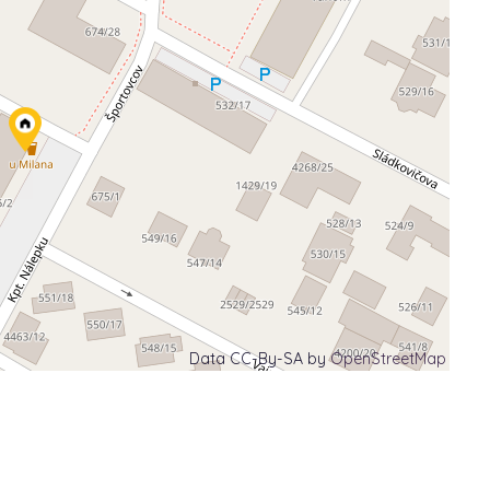
Data CC-By-SA by
OpenStreetMap