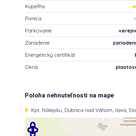
Kúpeľňa
Pivnica
Parkovanie
verejn
Zariadenie
zariaden
Energetický certifikát
Okná
plastov
Poloha nehnuteľnosti na mape
Kpt. Nálepku
, Dubnica nad Váhom, Ilava, S