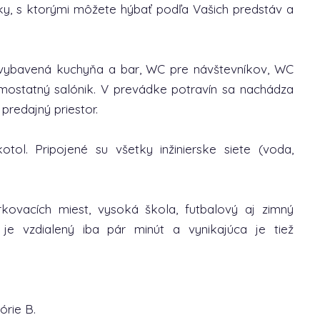
čky, s ktorými môžete hýbať podľa Vašich predstáv a
 vybavená kuchyňa a bar, WC pre návštevníkov, WC
samostatný salónik. V prevádke potravín sa nachádza
redajný priestor.
tol. Pripojené su všetky inžinierske siete (voda,
kovacích miest, vysoká škola, futbalový aj zimný
e vzdialený iba pár minút a vynikajúca je tiež
órie B.