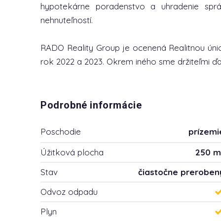
hypotekárne poradenstvo a uhradenie spr
nehnuteľností.
RADO Reality Group je ocenená Realitnou únio
rok 2022 a 2023. Okrem iného sme držiteľmi ďal
Podrobné informácie
Poschodie
prízemi
Úžitková plocha
250 m
Stav
čiastočne preroben
Odvoz odpadu
Plyn