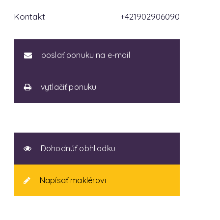
Kontakt
+421902906090
poslať ponuku na e-mail
vytlačiť ponuku
Dohodnúť obhliadku
Napísať maklérovi