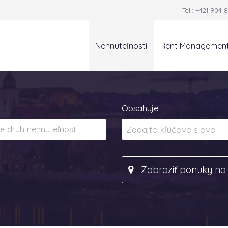
Tel.:
+421 904 8
Nehnuteľnosti
Rent Managemen
Obsahuje
Zobraziť ponuky n