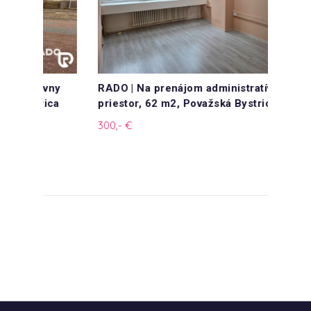
vny
RADO | Na prenájom administratívny
RADO |
ica
priestor, 62 m2, Považská Bystrica
priest
300,- €
250,- 