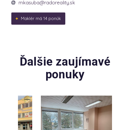
mkasuba@radoreality.sk
Maklér má 14 ponúk
Ďalšie zaujímavé
ponuky