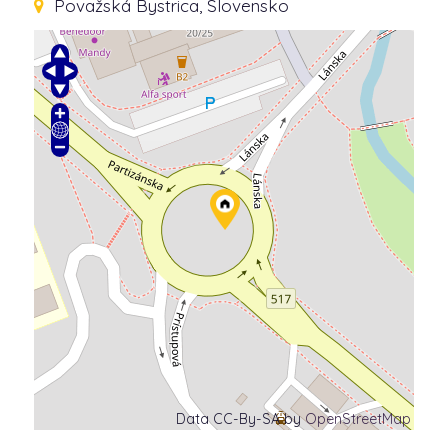
Považská Bystrica, Slovensko
Data CC-By-SA by
OpenStreetMap