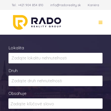
Tel.:
+421 904 854 810
info@radoreality.sk
Kariéra
Kontakt
14
Lokalita
Druh
Obsahuje