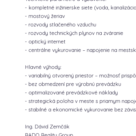
- kompletné inžinierske siete (voda, kanalizácia
- mostový žeriav
- rozvody stlačeného vzduchu
- rozvody technických plynov na zváranie
- optický internet
- centrálne vykurovanie – napojenie na mestsk
Hlavné výhody:
- variabilný otvorený priestor – možnosť pris
- bez obmedzení pre výrobnú prevádzku
- optimalizované prevádzkové náklady
- strategická poloha v meste s priamym napoj
- stabilné a ekonomické vykurovanie bez závisl
Ing. Dávid Zemčák
RADO Reality Group