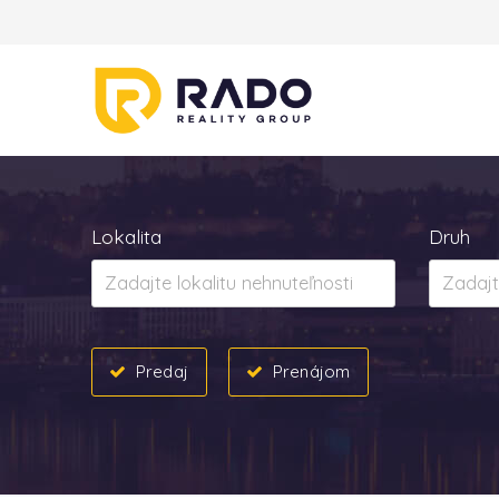
Lokalita
Druh
Predaj
Prenájom