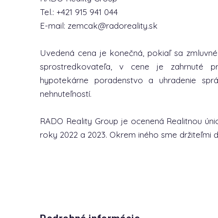
Tel.: +421 915 941 044
E-mail: zemcak@radoreality.sk
Uvedená cena je konečná, pokiaľ sa zmluvn
sprostredkovateľa, v cene je zahrnuté p
hypotekárne poradenstvo a uhradenie spr
nehnuteľností.
RADO Reality Group je ocenená Realitnou únio
roky 2022 a 2023. Okrem iného sme držiteľmi ďa