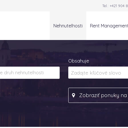
Tel.:
+421 904 8
Nehnuteľnosti
Rent Managemen
Obsahuje
Zobraziť ponuky n