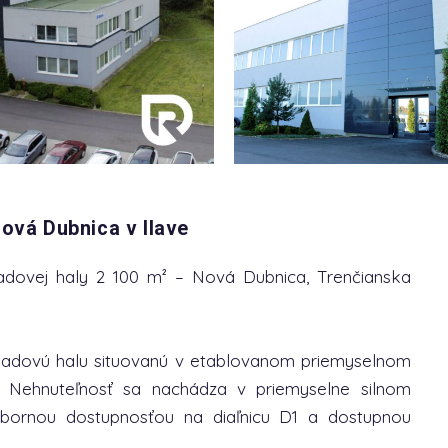
Nová Dubnica v Ilave
dovej haly 2 100 m² – Nová Dubnica, Trenčianska
adovú halu situovanú v etablovanom priemyselnom
ci. Nehnuteľnosť sa nachádza v priemyselne silnom
výbornou dostupnosťou na diaľnicu D1 a dostupnou