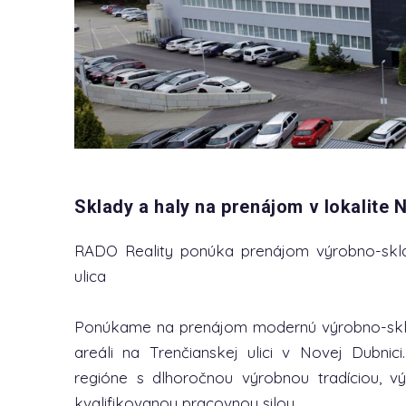
Sklady a haly na prenájom v lokalite 
RADO Reality ponúka prenájom výrobno-skla
ulica
Ponúkame na prenájom modernú výrobno-skl
areáli na Trenčianskej ulici v Novej Dubni
regióne s dlhoročnou výrobnou tradíciou, 
kvalifikovanou pracovnou silou.