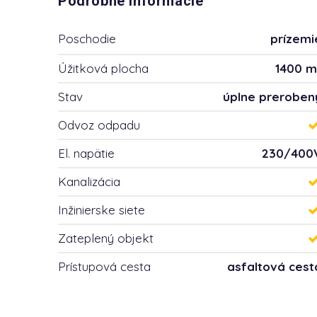
Podrobné informácie
Poschodie
prízemi
Úžitková plocha
1400 m
Stav
úplne preroben
Odvoz odpadu
El. napätie
230/400
Kanalizácia
Inžinierske siete
Zateplený objekt
Prístupová cesta
asfaltová cest