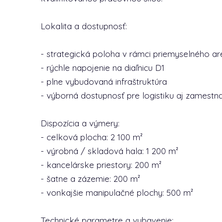
Lokalita a dostupnosť:
- strategická poloha v rámci priemyselného ar
- rýchle napojenie na diaľnicu D1
- plne vybudovaná infraštruktúra
- výborná dostupnosť pre logistiku aj zamest
Dispozícia a výmery:
- celková plocha: 2 100 m²
- výrobná / skladová hala: 1 200 m²
- kancelárske priestory: 200 m²
- šatne a zázemie: 200 m²
- vonkajšie manipulačné plochy: 500 m²
Technické parametre a vybavenie: