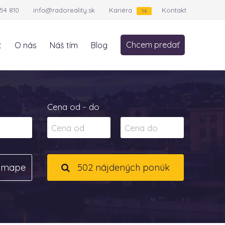
54 810
info@radoreality.sk
Kariéra
Kontakt
14
Chcem predať
t
O nás
Náš tím
Blog
Cena od - do
a mape
502 nájdených ponúk