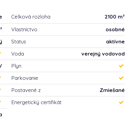
e
Celková rozloha
2100 m²
²
Vlastníctvo
osobné
ý
Status
aktívne
Voda
verejný vodovod
V
Plyn
Parkovanie
Postavené z
Zmiešané
Energetický certifikát
a