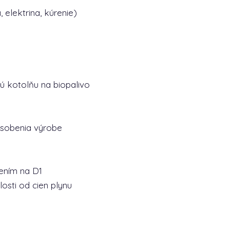
, elektrina, kúrenie)
ú kotolňu na biopalivo
pôsobenia výrobe
ením na D1
osti od cien plynu