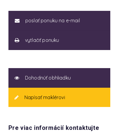
poslať ponuku na e-mail
vytlačiť ponuku
Dohodnúť obhliadku
Napísať maklérovi
Pre viac informácií kontaktujte