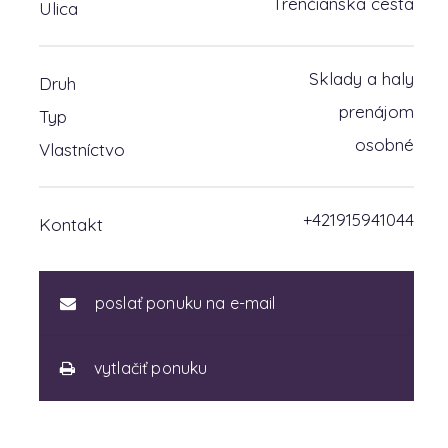
Trenčianska cesta
Ulica
Sklady a haly
Druh
prenájom
Typ
osobné
Vlastníctvo
+421915941044
Kontakt
poslať ponuku na e-mail
vytlačiť ponuku