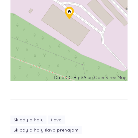
Data CC-By-SA by
OpenStreetMap
Sklady a haly
Ilava
Sklady a haly Ilava prenájom