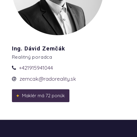
Ing. Dávid Zemčák
Realitný poradca
+421915941044
zemcak@radoreality.sk
Maklér má 72 ponúk