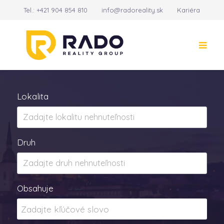
Tel.:
+421 904 854 810
info@radoreality.sk
Kariéra
Kontakt
14
Lokalita
Druh
Obsahuje