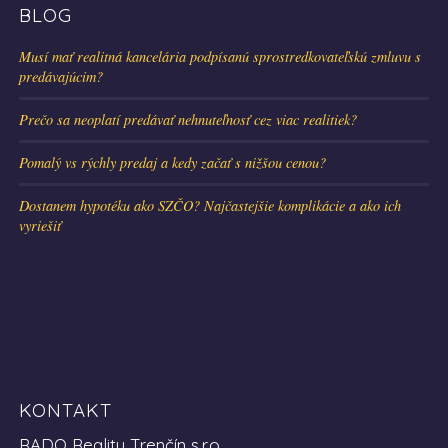
BLOG
Musí mať realitná kancelária podpísanú sprostredkovateľskú zmluvu s
predávajúcim?
Prečo sa neoplatí predávať nehnuteľnosť cez viac realitiek?
Pomalý vs rýchly predaj a kedy začať s nižšou cenou?
Dostanem hypotéku ako SZČO? Najčastejšie komplikácie a ako ich
vyriešiť
KONTAKT
RADO Reality Trenčín s.r.o.,