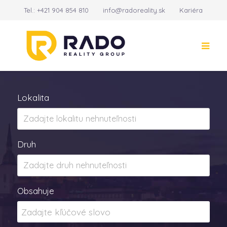
Tel.:
+421 904 854 810
info@radoreality.sk
Kariéra
Kontakt
14
Lokalita
Druh
Obsahuje