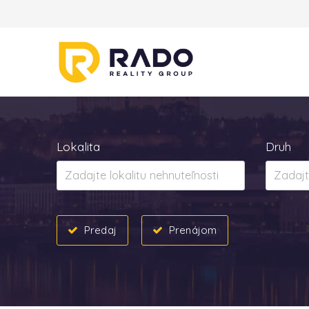
Lokalita
Druh
Predaj
Prenájom