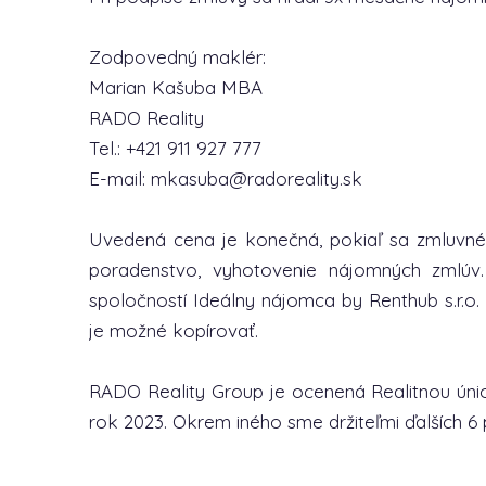
Zodpovedný maklér:
Marian Kašuba MBA
RADO Reality
Tel.: +421 911 927 777
E-mail: mkasuba@radoreality.sk
Uvedená cena je konečná, pokiaľ sa zmluvné
poradenstvo, vyhotovenie nájomných zmlúv.
spoločností Ideálny nájomca by Renthub s.r.o. 
je možné kopírovať.
RADO Reality Group je ocenená Realitnou únio
rok 2023. Okrem iného sme držiteľmi ďalších 6 