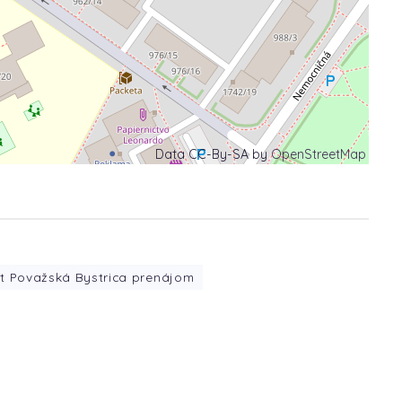
Data CC-By-SA by
OpenStreetMap
yt Považská Bystrica prenájom