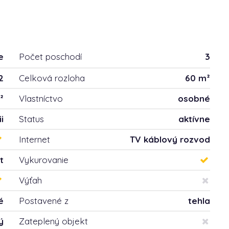
e
Počet poschodí
3
2
Celková rozloha
60 m²
²
Vlastníctvo
osobné
i
Status
aktívne
Internet
TV káblový rozvod
t
Vykurovanie
Výťah
é
Postavené z
tehla
ý
Zateplený objekt