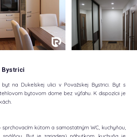
 Bystrici
yt na Dukelskej ulici v Považskej Bystrici. Byt s
tehlovom bytovom dome bez výťahu. K dispozícii je
kách.
so sprchovacím kútom a samostatným WC, kuchyňou,
spálňou. Byt je zariadený nábytkom, kuchyňa je