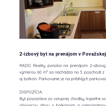
2-izbový byt na prenájom v Považskej
RADO Reality ponúka na prenájom 2-izbový b
výmerou 60 m² sa nachádza na 3. poschodí z 
aj balkón. Parkovanie je na priľahlých parkovis
DISPOZÍCIA:
Byt pozostáva zo vstupnej chodby, kúpeľne 
obývacou izbou s balkónom a samostatnou 