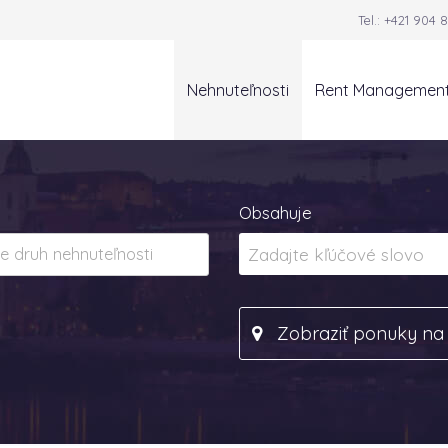
Tel.:
+421 904 8
Nehnuteľnosti
Rent Managemen
Obsahuje
Zobraziť ponuky n