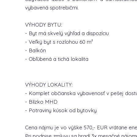
vybavená spotrebičmi.
VÝHODY BYTU:
- Byt má skvelý výhľad a dispozíciu
- Veľký byt s rozlohou 60 m²
- Balkón
- Obľúbená a tichá lokalita
VÝHODY LOKALITY:
- Komplet občianska vybavenosť v pešej dost
- Blízko MHD
- Potraviny kúsok od bytovky
Cena nájmu je vo výške 570,- EUR vrátane energ
Pri podpise zmluvy sa hradí 3x mesačné nájom