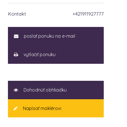
Kontakt
+421911927777
poslať ponuku na e-mail
vytlačiť ponuku
Dohodnúť obhliadku
Napísať maklérovi