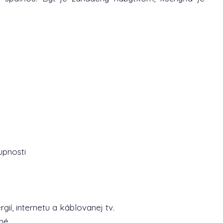
upnosti
ií, internetu a káblovanej tv.
né.