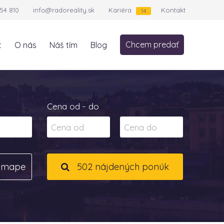
54 810
info@radoreality.sk
Kariéra
Kontakt
14
Chcem predať
t
O nás
Náš tím
Blog
Cena od - do
a mape
502 nájdených ponúk