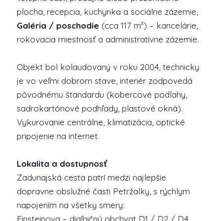
plocha, recepcia, kuchynka a sociálne zázemie,
Galéria / poschodie
(cca 117 m²) – kancelárie,
rokovacia miestnosť a administratívne zázemie.
Objekt bol kolaudovaný v roku 2004, technicky
je vo veľmi dobrom stave, interiér zodpovedá
pôvodnému štandardu (kobercové podlahy,
sadrokartónové podhľady, plastové okná).
Vykurovanie centrálne, klimatizácia, optické
pripojenie na internet.
Lokalita a dostupnosť
Zadunajská cesta patrí medzi najlepšie
dopravne obslužné časti Petržalky, s rýchlym
napojením na všetky smery:
Einsteinova – diaľničný obchvat D1 / D2 / D4,