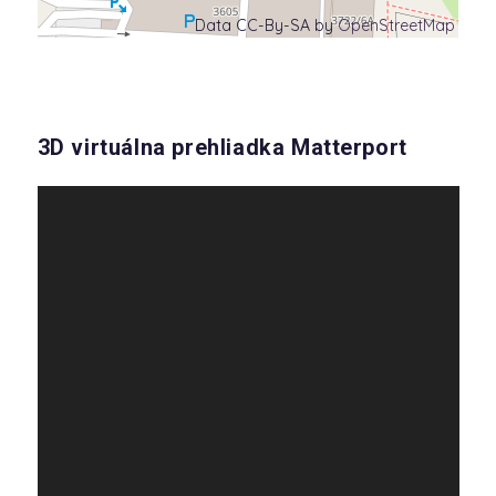
Data CC-By-SA by
OpenStreetMap
3D virtuálna prehliadka Matterport