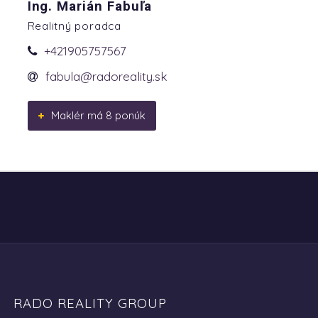
Ing. Marián Fabuľa
Realitný poradca
+421905757567
fabula@radoreality.sk
Maklér má 8 ponúk
RADO REALITY GROUP