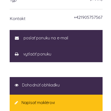
+421905757567
Kontakt
poslať ponuku na e-mail
vytlačiť ponuku
Dohodnúť obhliadku
Napísať maklérovi