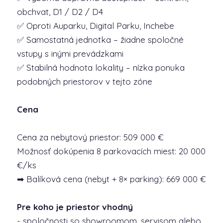
obchvat, D1 / D2 / D4
✅ Oproti Auparku, Digital Parku, Inchebe
✅ Samostatná jednotka – žiadne spoločné
vstupy s inými prevádzkami
✅ Stabilná hodnota lokality – nízka ponuka
podobných priestorov v tejto zóne
Cena
Cena za nebytový priestor: 509 000 €
Možnosť dokúpenia 8 parkovacích miest: 20 000
€/ks
➡ Balíková cena (nebyt + 8× parking): 669 000 €
Pre koho je priestor vhodný
- spoločnosti so showroomom, servisom alebo