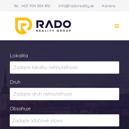
Tel.:
+421 904 854 810
info@radoreality.sk
Kariéra
Kontakt
14
Lokalita
Druh
Obsahuje