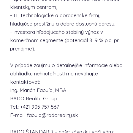
klientskym centrom,
- IT, technologické a poradenské firmy
hľadajúce prestížnu a dobre dostupnú adresu,
- investora hľadajúceho stabilný výnos v
komerčnom segmente (potenciál 8–9 % p.a. pri
prenájme).
V prípade záujmu o detailnejšie informácie alebo
obhliadku nehnuteľností ma neváhajte
kontaktovať:
Ing. Marián Fabuľa, MBA
RADO Reality Group
Tel.: +421 905 757 567
E-mail: fabula@radoreality.sk
RADO ŠTANDARD – naše záväzky voči vám: