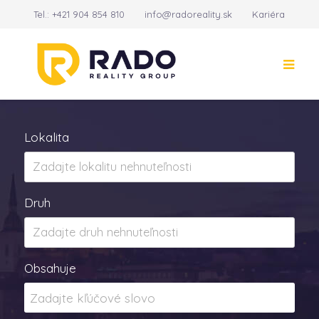
Tel.:
+421 904 854 810
info@radoreality.sk
Kariéra
Kontakt
14
Lokalita
Druh
Obsahuje