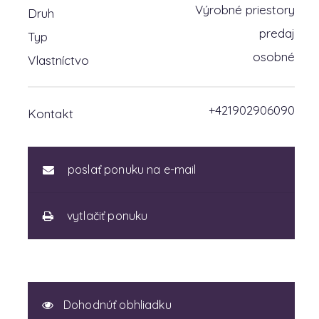
Výrobné priestory
Druh
predaj
Typ
osobné
Vlastníctvo
+421902906090
Kontakt
poslať ponuku na e-mail
vytlačiť ponuku
Dohodnúť obhliadku