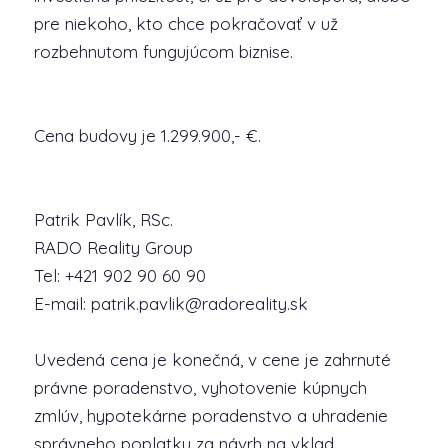
pre niekoho, kto chce pokračovať v už
rozbehnutom fungujúcom biznise.
Cena budovy je 1.299.900,- €.
Patrik Pavlík, RSc.
RADO Reality Group
Tel: +421 902 90 60 90
E-mail: patrik.pavlik@radoreality.sk
Uvedená cena je konečná, v cene je zahrnuté
právne poradenstvo, vyhotovenie kúpnych
zmlúv, hypotekárne poradenstvo a uhradenie
správneho poplatku za návrh na vklad