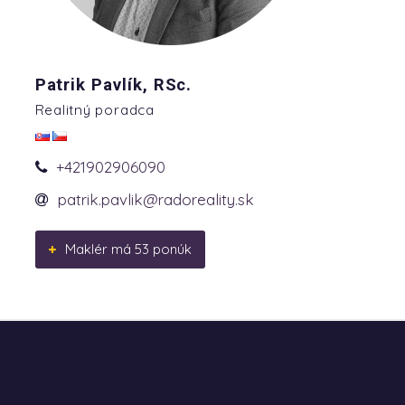
Patrik Pavlík, RSc.
Realitný poradca
+421902906090
patrik.pavlik@radoreality.sk
Maklér má 53 ponúk