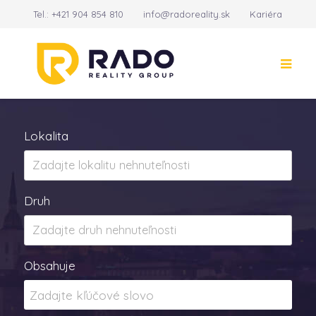
Tel.:
+421 904 854 810
info@radoreality.sk
Kariéra
Kontakt
14
Lokalita
Druh
Obsahuje