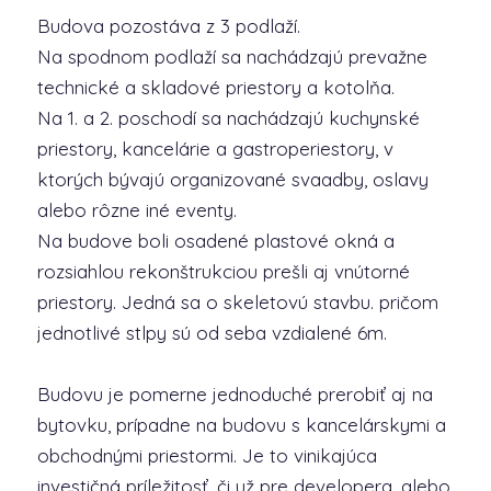
Budova pozostáva z 3 podlaží.
Na spodnom podlaží sa nachádzajú prevažne
technické a skladové priestory a kotolňa.
Na 1. a 2. poschodí sa nachádzajú kuchynské
priestory, kancelárie a gastroperiestory, v
ktorých bývajú organizované svaadby, oslavy
alebo rôzne iné eventy.
Na budove boli osadené plastové okná a
rozsiahlou rekonštrukciou prešli aj vnútorné
priestory. Jedná sa o skeletovú stavbu. pričom
jednotlivé stlpy sú od seba vzdialené 6m.
Budovu je pomerne jednoduché prerobiť aj na
bytovku, prípadne na budovu s kancelárskymi a
obchodnými priestormi. Je to vinikajúca
investičná príležitosť, či už pre developera, alebo