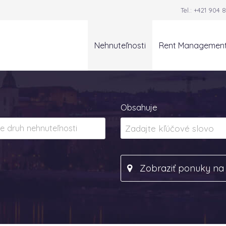
Tel.:
+421 904 8
Nehnuteľnosti
Rent Managemen
Obsahuje
Zobraziť ponuky n