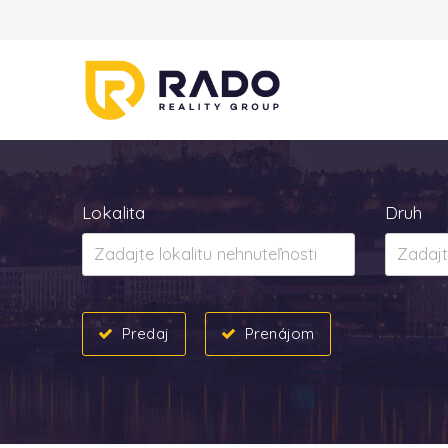
Lokalita
Druh
Predaj
Prenájom