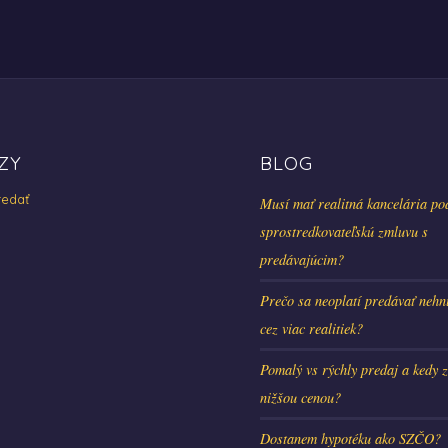
ZY
BLOG
edať
Musí mať realitná kancelária po
sprostredkovateľskú zmluvu s
predávajúcim?
Prečo sa neoplatí predávať nehn
cez viac realitiek?
Pomalý vs rýchly predaj a kedy z
nižšou cenou?
Dostanem hypotéku ako SZČO?