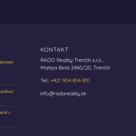
KONTAKT
RADO Reality Trenčín s.r.o.,
dpísanú
Mateja Bela 2460/20, Trenčín
Tel.:
+421 904 854 810
uteľnosť
info@radoreality.sk
ačať s