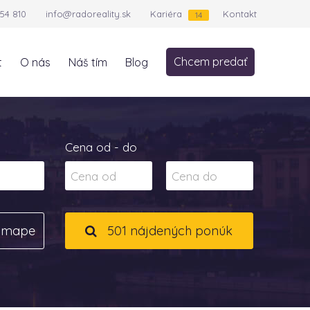
54 810
info@radoreality.sk
Kariéra
Kontakt
14
Chcem predať
t
O nás
Náš tím
Blog
Cena od - do
a mape
501 nájdených ponúk