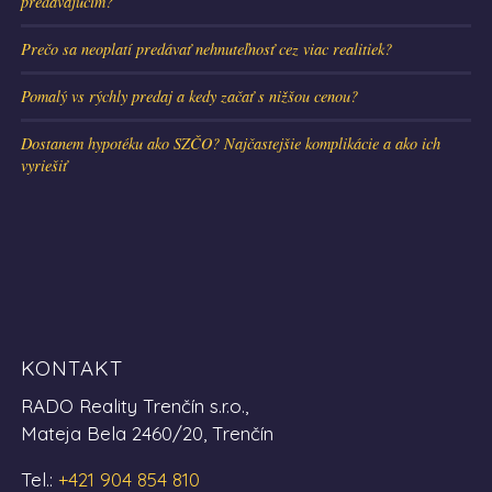
predávajúcim?
Prečo sa neoplatí predávať nehnuteľnosť cez viac realitiek?
Pomalý vs rýchly predaj a kedy začať s nižšou cenou?
Dostanem hypotéku ako SZČO? Najčastejšie komplikácie a ako ich
vyriešiť
KONTAKT
RADO Reality Trenčín s.r.o.,
Mateja Bela 2460/20, Trenčín
Tel.:
+421 904 854 810