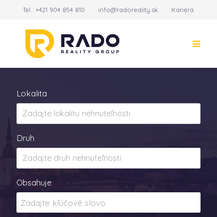
Tel.:
+421 904 854 810
info@radoreality.sk
Kariéra
Kontakt
14
Lokalita
Druh
Obsahuje