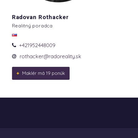
Radovan Rothacker
Realitný poradca
+421952448009
rothacker@radoreality.sk
Maklér má 19 ponúk