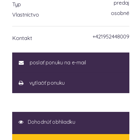
predaj
Typ
osobné
Vlastníctvo
+421952448009
Kontakt
poslať ponuku na e-mail
vytlačiť ponuku
Dohodnúť obhliadku