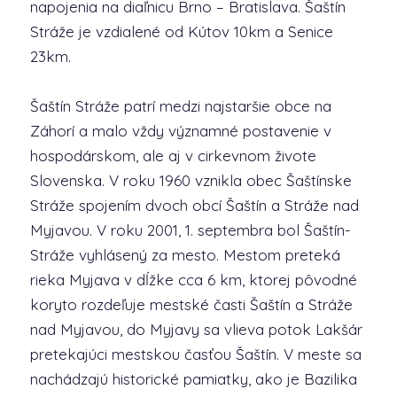
napojenia na diaľnicu Brno – Bratislava. Šaštín
Stráže je vzdialené od Kútov 10km a Senice
23km.
Šaštín Stráže patrí medzi najstaršie obce na
Záhorí a malo vždy významné postavenie v
hospodárskom, ale aj v cirkevnom živote
Slovenska. V roku 1960 vznikla obec Šaštínske
Stráže spojením dvoch obcí Šaštín a Stráže nad
Myjavou. V roku 2001, 1. septembra bol Šaštín-
Stráže vyhlásený za mesto. Mestom preteká
rieka Myjava v dĺžke cca 6 km, ktorej pôvodné
koryto rozdeľuje mestské časti Šaštín a Stráže
nad Myjavou, do Myjavy sa vlieva potok Lakšár
pretekajúci mestskou časťou Šaštín. V meste sa
nachádzajú historické pamiatky, ako je Bazilika