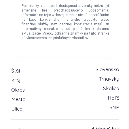
Slovensko
Štát
Trnavský
Kraj
Skalica
Okres
Holíč
Mesto
SNP
Ulica
4-izbový byt