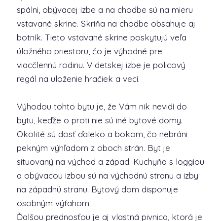
spálni, obývacej izbe a na chodbe sú na mieru
vstavané skrine. Skriňa na chodbe obsahuje aj
botník. Tieto vstavané skrine poskytujú veľa
úložného priestoru, čo je výhodné pre
viacčlennú rodinu. V detskej izbe je policový
regál na uloženie hračiek a vecí.
Výhodou tohto bytu je, že Vám nik nevidí do
bytu, keďže o proti nie sú iné bytové domy.
Okolité sú dosť ďaleko a bokom, čo nebráni
pekným výhľadom z oboch strán. Byt je
situovaný na východ a západ. Kuchyňa s loggiou
a obývacou izbou sú na východnú stranu a izby
na západnú stranu. Bytový dom disponuje
osobným výťahom.
Ďalšou prednosťou je aj vlastná pivnica, ktorá je