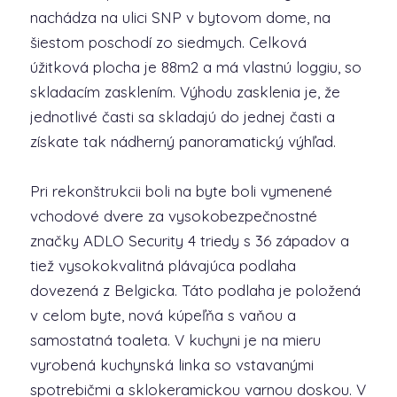
nachádza na ulici SNP v bytovom dome, na
šiestom poschodí zo siedmych. Celková
úžitková plocha je 88m2 a má vlastnú loggiu, so
skladacím zasklením. Výhodu zasklenia je, že
jednotlivé časti sa skladajú do jednej časti a
získate tak nádherný panoramatický výhľad.
Pri rekonštrukcii boli na byte boli vymenené
vchodové dvere za vysokobezpečnostné
značky ADLO Security 4 triedy s 36 západov a
tiež vysokokvalitná plávajúca podlaha
dovezená z Belgicka. Táto podlaha je položená
v celom byte, nová kúpeľňa s vaňou a
samostatná toaleta. V kuchyni je na mieru
vyrobená kuchynská linka so vstavanými
spotrebičmi a sklokeramickou varnou doskou. V