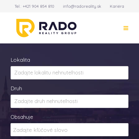
Tel.:
+421 904 854 810
info@radoreality.sk
Kariéra
Kontakt
14
Lokalita
Druh
Obsahuje