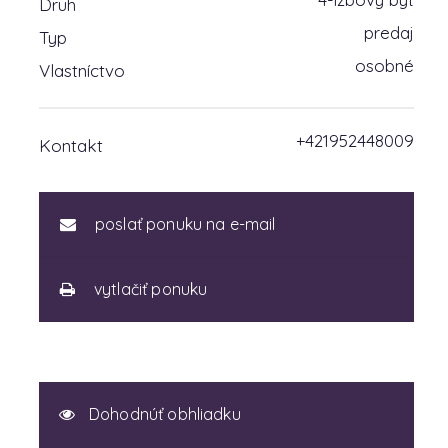
Druh
predaj
Typ
osobné
Vlastníctvo
+421952448009
Kontakt
poslať ponuku na e-mail
vytlačiť ponuku
Dohodnúť obhliadku