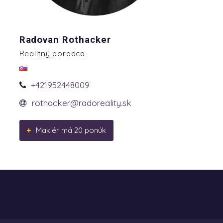
Radovan Rothacker
Realitný poradca
+421952448009
rothacker@radoreality.sk
Maklér má 20 ponúk