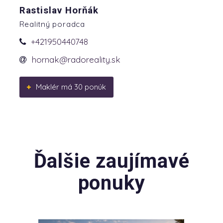
Rastislav Horňák
Realitný poradca
+421950440748
hornak@radoreality.sk
Maklér má 30 ponúk
Ďalšie zaujímavé
ponuky