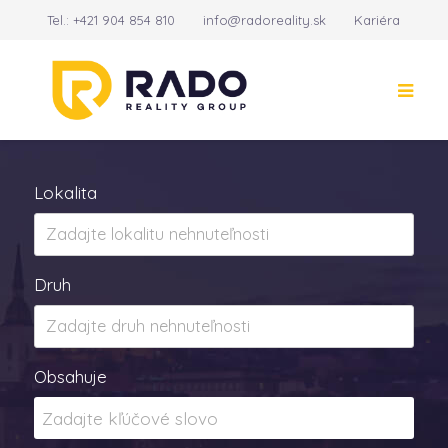
Tel.:
+421 904 854 810
info@radoreality.sk
Kariéra
Kontakt
14
Lokalita
Druh
Obsahuje