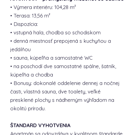
• Výmera interiéru: 104,28 m²
• Terasa: 13,56 m²
• Dispozícia:
• vstupná hala, chodba so schodiskom
• denná miestnosť prepojená s kuchyňou a
jedálňou
• sauna, kúpeľňa a samostatné WC
• na poschodí dve samostatné spálne, šatník,
kúpeľňa a chodba
• Bonusy: dokonalé oddelenie dennej a nočnej
časti, vlastná sauna, dve toalety, veľké
presklené plochy s nádherným výhľadom na
okolitú prírodu.
ŠTANDARD VYHOTVENIA
Apartmán sa odovzdáva v kvalitnom štandarde,