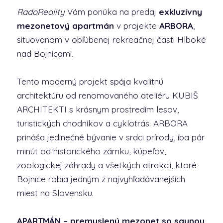
RadoReality
Vám ponúka na predaj
exkluzívny
mezonetový apartmán
v projekte
ARBORA
,
situovanom v obľúbenej rekreačnej časti Hlboké
nad Bojnicami.
Tento moderný projekt spája kvalitnú
architektúru od renomovaného ateliéru KUBIŠ
ARCHITEKTI s krásnym prostredím lesov,
turistických chodníkov a cyklotrás. ARBORA
prináša jedinečné bývanie v srdci prírody, iba pár
minút od historického zámku, kúpeľov,
zoologickej záhrady a všetkých atrakcií, ktoré
Bojnice robia jedným z najvyhľadávanejších
miest na Slovensku.
APARTMÁN
– premyslený mezonet so saunou