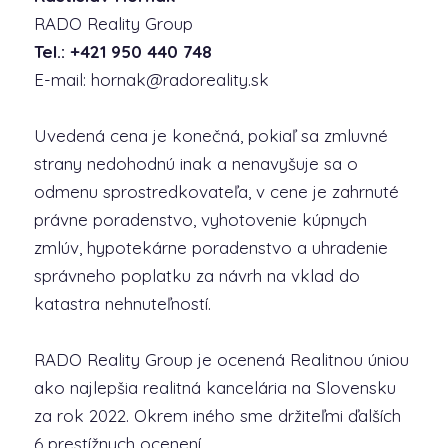
RADO Reality Group
Tel.: +421 950 440 748
E-mail: hornak@radoreality.sk
Uvedená cena je konečná, pokiaľ sa zmluvné
strany nedohodnú inak a nenavyšuje sa o
odmenu sprostredkovateľa, v cene je zahrnuté
právne poradenstvo, vyhotovenie kúpnych
zmlúv, hypotekárne poradenstvo a uhradenie
správneho poplatku za návrh na vklad do
katastra nehnuteľností.
RADO Reality Group je ocenená Realitnou úniou
ako najlepšia realitná kancelária na Slovensku
za rok 2022. Okrem iného sme držiteľmi ďalších
6 prestížnych ocenení.