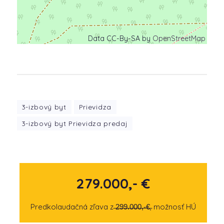
Data CC-By-SA by
OpenStreetMap
3-izbový byt
Prievidza
3-izbový byt Prievidza predaj
279.000,- €
Predkolaudačná zľava z ̶2̶9̶9̶.̶0̶0̶0̶,̶-̶€̶, možnosť HÚ