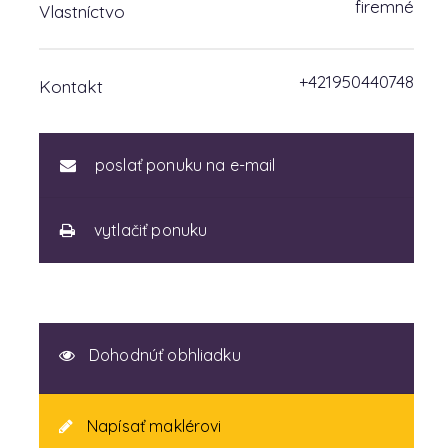
firemné
Vlastníctvo
+421950440748
Kontakt
poslať ponuku na e-mail
vytlačiť ponuku
Dohodnúť obhliadku
Napísať maklérovi