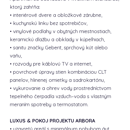
ktorý zahŕňa:
• interiérové dvere a obložkové zárubne,
• kuchynskú linku bez spotrebičov,
• vinylové podlahy v obytných miestnostiach,
keramickú dlažbu a obklady v kúpeľniach,
• sanitu značky Geberit, sprchový kút alebo
vaňu,
• rozvody pre káblovú TV a internet,
• povrchové úpravy stien kombináciou CLT
panelov, hlinenej omietky a sadrokartónu,
• vykurovanie a ohrev vody prostredníctvom
tepelného čerpadla vzduch–voda s vlastným
meraním spotreby a termostatom.
LUXUS & POKOJ PROJEKTU ARBORA
• uzavretý areál s minimálnym pohybom áut,