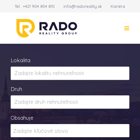
Tel.:
+421 904 854 810
info@radoreality.sk
Kariéra
Kontakt
14
Lokalita
Druh
Obsahuje