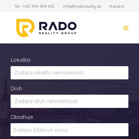
Tel.:
+421 904 854 810
info@radoreality.sk
Kariéra
Kontakt
14
Lokalita
Druh
Obsahuje