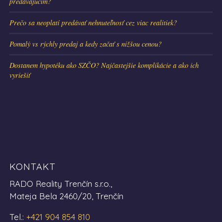
predávajúcim?
Prečo sa neoplatí predávať nehnuteľnosť cez viac realitiek?
Pomalý vs rýchly predaj a kedy začať s nižšou cenou?
Dostanem hypotéku ako SZČO? Najčastejšie komplikácie a ako ich
vyriešiť
KONTAKT
RADO Reality Trenčín s.r.o.,
Mateja Bela 2460/20, Trenčín
Tel.:
+421 904 854 810