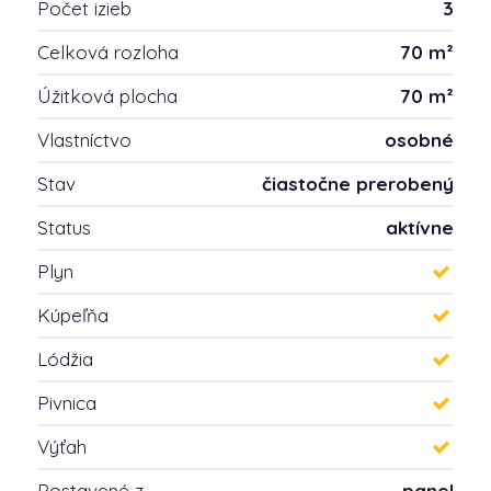
Počet izieb
3
Celková rozloha
70 m²
Úžitková plocha
70 m²
Vlastníctvo
osobné
Stav
čiastočne prerobený
Status
aktívne
Plyn
Kúpeľňa
Lódžia
Pivnica
Výťah
Postavené z
panel