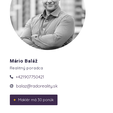
Mário Baláž
Realitný poradca
+421907750421
balaz@radoreality.sk
Maklér má 30 ponúk