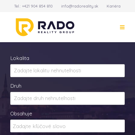
Tel.:
+421 904 854 810
info@radoreality.sk
Kariéra
Kontakt
14
Lokalita
Druh
Obsahuje