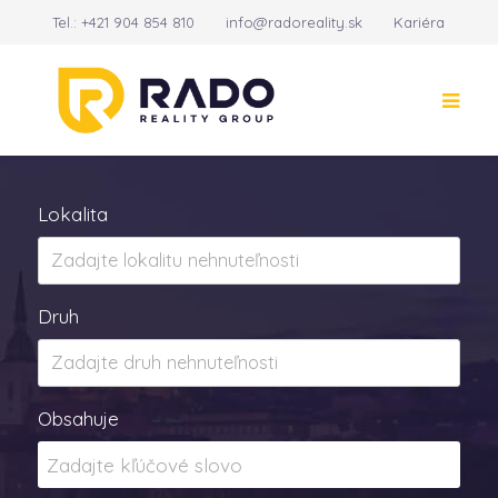
Tel.:
+421 904 854 810
info@radoreality.sk
Kariéra
Kontakt
14
Lokalita
Druh
Obsahuje