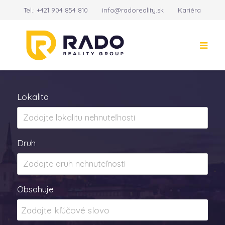
Tel.:
+421 904 854 810
info@radoreality.sk
Kariéra
Kontakt
14
Lokalita
Druh
Obsahuje