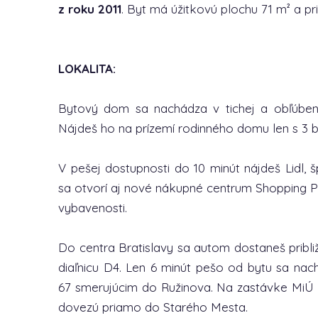
z roku 2011
. Byt má úžitkovú plochu 71 m² a p
LOKALITA:
Bytový dom sa nachádza v tichej a obľúbenej
Nájdeš ho na prízemí rodinného domu len s 3 b
V pešej dostupnosti do 10 minút nájdeš Lidl,
sa otvorí aj nové nákupné centrum Shopping Po
vybavenosti.
Do centra Bratislavy sa autom dostaneš približn
diaľnicu D4. Len 6 minút pešo od bytu sa n
67 smerujúcim do Ružinova. Na zastávke MiÚ B
dovezú priamo do Starého Mesta.