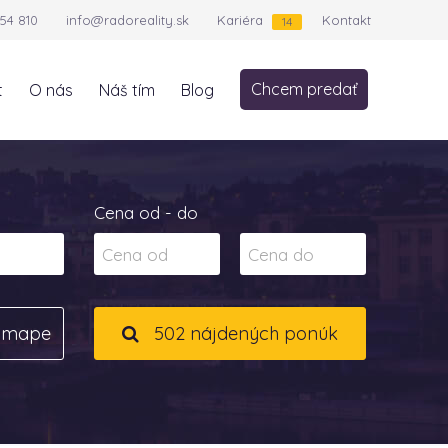
54 810
info@radoreality.sk
Kariéra
Kontakt
14
Chcem predať
t
O nás
Náš tím
Blog
Cena od - do
a mape
502 nájdených ponúk