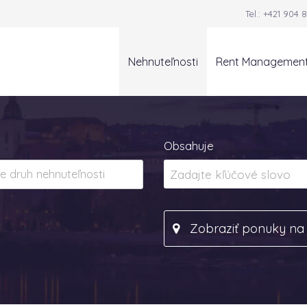
Tel.:
+421 904 8
Nehnuteľnosti
Rent Managemen
Obsahuje
Zobraziť ponuky n