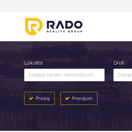
Lokalita
Druh
Predaj
Prenájom