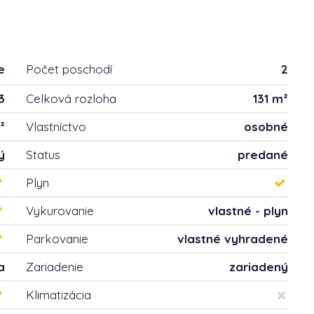
e
Počet poschodí
2
3
Celková rozloha
131 m²
²
Vlastníctvo
osobné
ý
Status
predané
Plyn
Vykurovanie
vlastné - plyn
Parkovanie
vlastné vyhradené
a
Zariadenie
zariadený
Klimatizácia