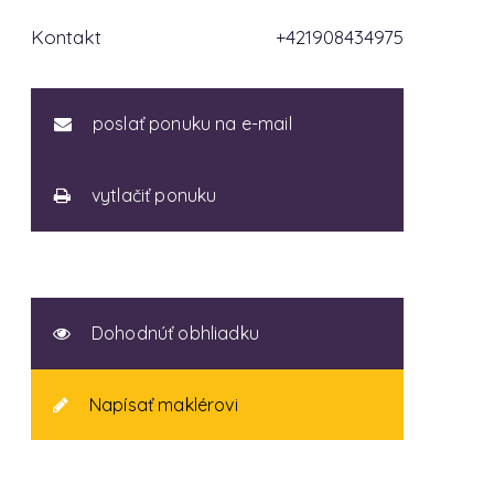
Kontakt
+421908434975
poslať ponuku na e-mail
vytlačiť ponuku
Dohodnúť obhliadku
Napísať maklérovi