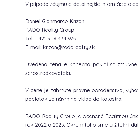
V prípade záujmu o detailnejšie informácie al
Daniel Gianmarco Križan
RADO Reality Group
Tel.: +421 908 434 975
E-mail: krizan@radoreality.sk
Uvedená cena je konečná, pokiaľ sa zmluvné
sprostredkovateľa.
V cene je zahrnuté právne poradenstvo, vyh
poplatok za návrh na vklad do katastra.
RADO Reality Group je ocenená Realitnou únio
rok 2022 a 2023. Okrem toho sme držiteľmi ďalš