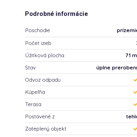
Podrobné informácie
Poschodie
prízemi
Počet izieb
Úžitková plocha
71 m
Stav
úplne preroben
Odvoz odpadu
Kúpeľňa
Terasa
Postavené z
tehl
Zateplený objekt