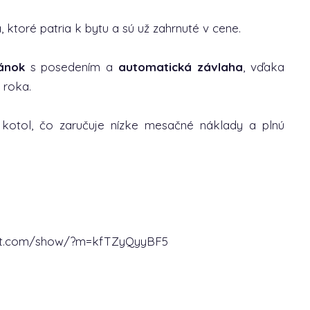
a
, ktoré patria k bytu a sú už zahrnuté v cene.
ánok
s posedením a
automatická závlaha
, vďaka
 roka.
ý kotol, čo zaručuje nízke mesačné náklady a plnú
ort.com/show/?m=kfTZyQyyBF5