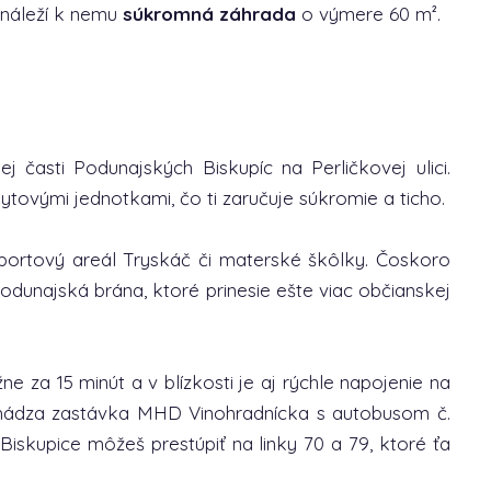
rináleží k nemu
súkromná záhrada
o výmere 60 m².
 časti Podunajských Biskupíc na Perličkovej ulici.
ytovými jednotkami, čo ti zaručuje súkromie a ticho.
 športový areál Tryskáč či materské škôlky. Čoskoro
dunajská brána, ktoré prinesie ešte viac občianskej
e za 15 minút a v blízkosti je aj rýchle napojenie na
achádza zastávka MHD Vinohradnícka s autobusom č.
iskupice môžeš prestúpiť na linky 70 a 79, ktoré ťa