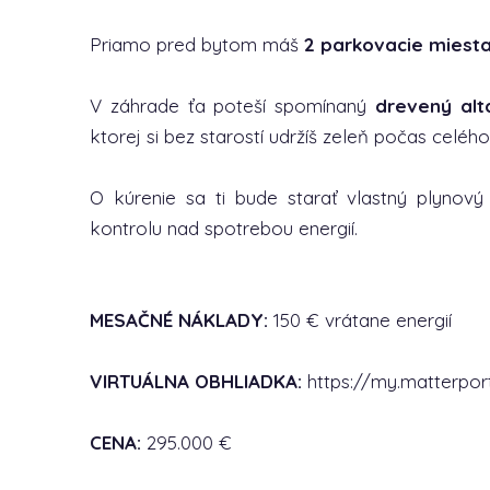
Priamo pred bytom máš
2 parkovacie miest
V záhrade ťa poteší spomínaný
drevený alt
ktorej si bez starostí udržíš zeleň počas celého
O kúrenie sa ti bude starať vlastný plynov
kontrolu nad spotrebou energií.
MESAČNÉ NÁKLADY:
150 € vrátane energií
VIRTUÁLNA OBHLIADKA:
https://my.matterp
CENA:
295.000 €