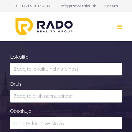
Tel.:
+421 904 854 810
info@radoreality.sk
Kariéra
Kontakt
14
Lokalita
Druh
Obsahuje