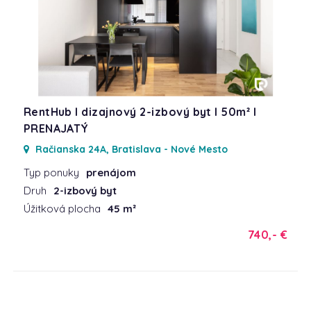
RentHub I dizajnový 2-izbový byt I 50m² I
PRENAJATÝ
Račianska 24A, Bratislava - Nové Mesto
Typ ponuky
prenájom
Druh
2-izbový byt
Úžitková plocha
45 m²
740,- €