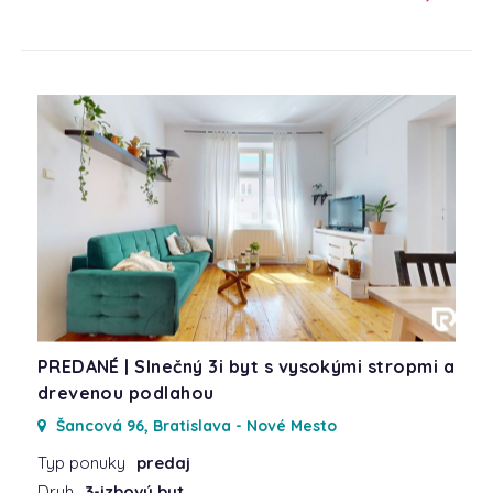
PREDANÉ | Slnečný 3i byt s vysokými stropmi a
drevenou podlahou
Šancová 96, Bratislava - Nové Mesto
Typ ponuky
predaj
Druh
3-izbový byt