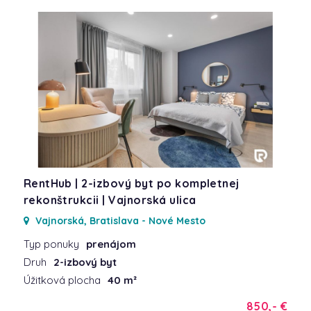
RentHub | 2-izbový byt po kompletnej
rekonštrukcii | Vajnorská ulica
Vajnorská, Bratislava - Nové Mesto
Typ ponuky
prenájom
Druh
2-izbový byt
Úžitková plocha
40 m²
850,- €