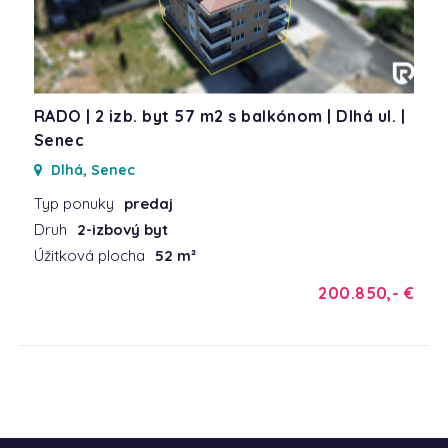
RADO | 2 izb. byt 57 m2 s balkónom | Dlhá ul. |
Senec
Dlhá, Senec
Typ ponuky
predaj
Druh
2-izbový byt
Úžitková plocha
52 m²
200.850,- €