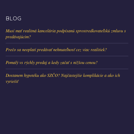
BLOG
Musí mať realitná kancelária podpísanú sprostredkovateľskú zmluvu s
predávajúcim?
Prečo sa neoplatí predávať nehnuteľnosť cez viac realitiek?
Pomalý vs rýchly predaj a kedy začať s nižšou cenou?
Dostanem hypotéku ako SZČO? Najčastejšie komplikácie a ako ich
vyriešiť