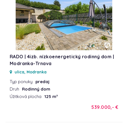
RADO | 4izb. nízkoenergetický rodinný dom |
Modranka-Trnava
ulica, Modranka
Typ ponuky
predaj
Druh
Rodinný dom
Úžitková plocha
125 m²
539.000,- €