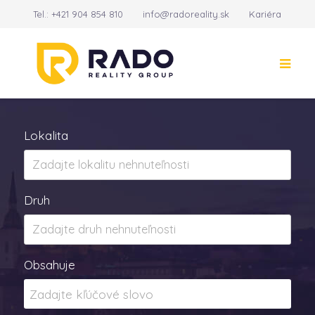
Tel.:
+421 904 854 810
info@radoreality.sk
Kariéra
Kontakt
14
Lokalita
Druh
Obsahuje