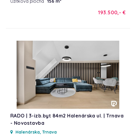
Úžitková plocha
156 m²
193.500,- €
RADO | 3-izb.byt 84m2 Halenárska ul. | Trnava
- Novostavba
Halenárska, Trnava