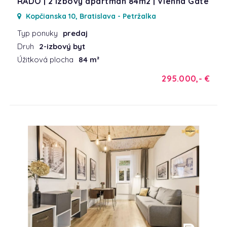
RADO | 2 izbový apartmán 84m2 | Vienna Gate
Kopčianska 10, Bratislava - Petržalka
Typ ponuky
predaj
Druh
2-izbový byt
Úžitková plocha
84 m²
295.000,- €