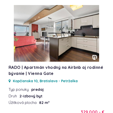
RADO | Apartmán vhodný na Airbnb aj rodinné
bývanie | Vienna Gate
Kopčianska 10, Bratislava - Petržalka
Typ ponuky
predaj
Druh
2-izbový byt
Úžitková plocha
82 m²
329.000,- €