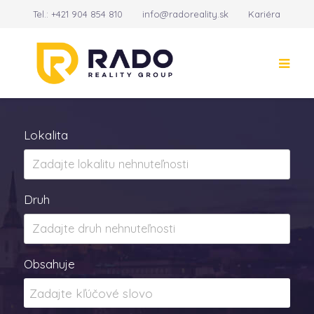
Tel.:
+421 904 854 810
info@radoreality.sk
Kariéra
Kontakt
14
Lokalita
Druh
Obsahuje