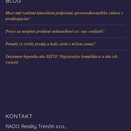
BLOG
Musí mať realitná kancelária podpísanú sprostredkovateľskú zmluvu s
predávajúcim?
Prečo sa neoplatí predávať nehnuteľnosť cez viac realitiek?
Pomalý vs rýchly predaj a kedy začať s nižšou cenou?
Dostanem hypotéku ako SZČO? Najčastejšie komplikácie a ako ich
vyriešiť
KONTAKT
RADO Reality Trenčín s.r.o.,