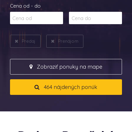
Cena od - do
Predaj
Prenájom
Zobraziť ponuky na mape
464 nájdených ponúk