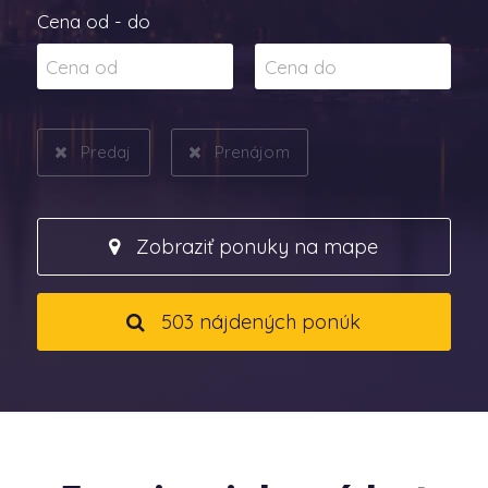
Cena od - do
Predaj
Prenájom
Zobraziť ponuky na mape
503 nájdených ponúk