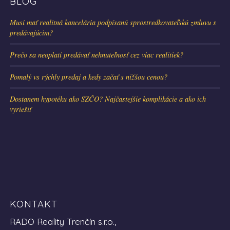
BLOG
Musí mať realitná kancelária podpísanú sprostredkovateľskú zmluvu s
predávajúcim?
Prečo sa neoplatí predávať nehnuteľnosť cez viac realitiek?
Pomalý vs rýchly predaj a kedy začať s nižšou cenou?
Dostanem hypotéku ako SZČO? Najčastejšie komplikácie a ako ich
vyriešiť
KONTAKT
RADO Reality Trenčín s.r.o.,