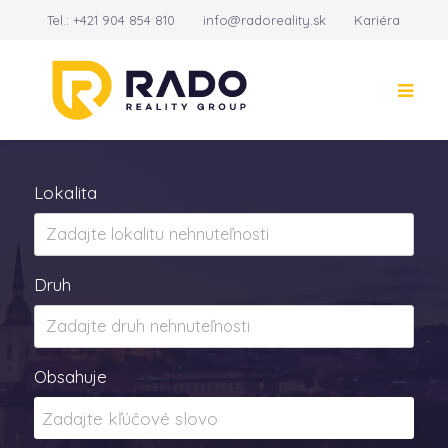
Tel.:
+421 904 854 810
info@radoreality.sk
Kariéra
Kontakt
14
Lokalita
Druh
Obsahuje