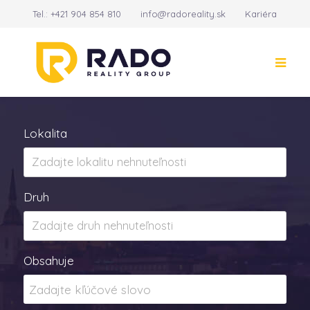
Tel.:
+421 904 854 810
info@radoreality.sk
Kariéra
Kontakt
14
Lokalita
Druh
Obsahuje