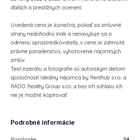
ďalších 6 prestížnych ocenení.
Uvedená cena je konečná, pokiaľ sa zmluvné
strany nedohodnú inak a nenavyšuje sa o
odmenu sprostredkovateľa, v cene je zahrnuté
právne poradenstvo, vyhotovenie nájomných
zmlúv.
Text inzerátu a fotografie sú autorským dielom
spoločností Ideálny nájomca by Renthub s.r.o. a
RADO Reality Group s.r.o. a bez ich súhlasu ich
nie je možné kopírovať.
Podrobné informácie
Poschodie
24