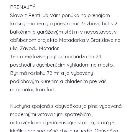
PRENAJTÝ
Slavo z RentHub Vám ponúka na prenájom
krásny, moderný a priestranný 3-izbový byt s 2
balkónmi a garážovým státím v novostavbe, v
obľúbenom projekte Matadorka v Bratislave na
ulici Závodu Matador.
Tento exkluzívny byt sa nachádza na 24.
poschodí s dychberúcim výhľadom na mesto.
Byt má rozlohu 72 m² a je vybavený
podlahovým kúrením a chladením pre váš
maximálny komfort.
Kuchyňa spojená s obývačkou je plne vybavená
modernými vstavanými spotrebičmi,
ostrovčekom a jedálenským stolom, ktorý je
ideálny pre spoločné chvíle pri jedle. Obývačka