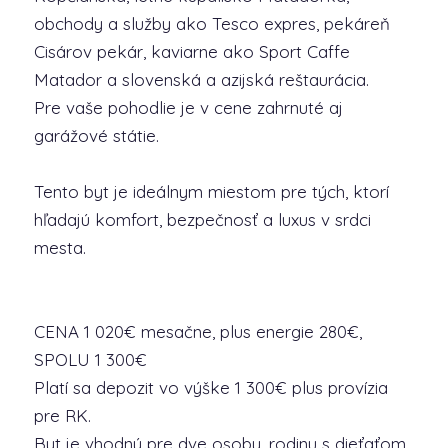
obchody a služby ako Tesco expres, pekáreň
Cisárov pekár, kaviarne ako Sport Caffe
Matador a slovenská a azijská reštaurácia.
Pre vaše pohodlie je v cene zahrnuté aj
garážové státie.
Tento byt je ideálnym miestom pre tých, ktorí
hľadajú komfort, bezpečnosť a luxus v srdci
mesta.
CENA 1 020€ mesačne, plus energie 280€,
SPOLU 1 300€
Platí sa depozit vo výške 1 300€ plus provízia
pre RK.
Byt je vhodný pre dve osoby, rodinu s dieťaťom,