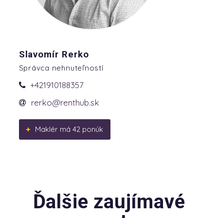
Slavomír Rerko
Správca nehnuteľností
+421910188357
rerko@renthub.sk
Maklér má 42 ponúk
Ďalšie zaujímavé