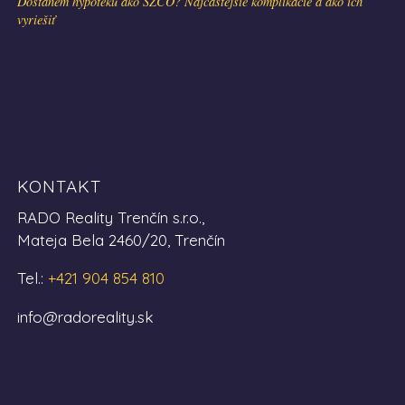
Dostanem hypotéku ako SZČO? Najčastejšie komplikácie a ako ich
vyriešiť
KONTAKT
RADO Reality Trenčín s.r.o.,
Mateja Bela 2460/20, Trenčín
Tel.:
+421 904 854 810
info@radoreality.sk