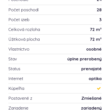
Počet poschodí
28
Počet izieb
3
Celková rozloha
72 m²
Úžitková plocha
72 m²
Vlastníctvo
osobné
Stav
úplne prerobený
Status
prenajaté
Internet
optika
Kúpeľňa
Postavené z
Zmiešané
Zariadenie
zariadený