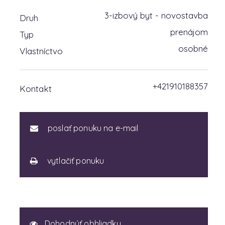
3-izbový byt - novostavba
Druh
prenájom
Typ
osobné
Vlastníctvo
+421910188357
Kontakt
poslať ponuku na e-mail
vytlačiť ponuku
Dohodnúť obhliadku