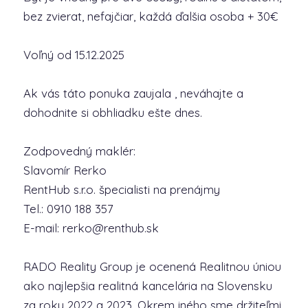
bez zvierat, nefajčiar, každá ďalšia osoba + 30€
Voľný od 15.12.2025
Ak vás táto ponuka zaujala , neváhajte a
dohodnite si obhliadku ešte dnes.
Zodpovedný maklér:
Slavomír Rerko
RentHub s.r.o. špecialisti na prenájmy
Tel.: 0910 188 357
E-mail: rerko@renthub.sk
RADO Reality Group je ocenená Realitnou úniou
ako najlepšia realitná kancelária na Slovensku
za roky 2022 a 2023. Okrem iného sme držiteľmi