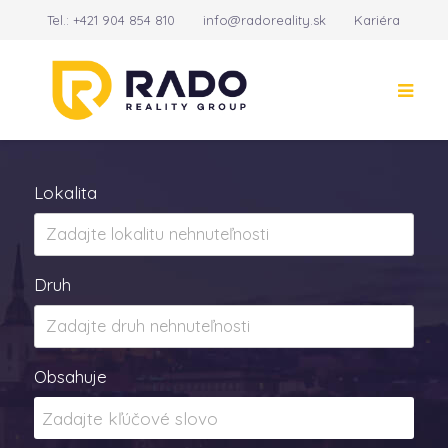
Tel.:
+421 904 854 810
info@radoreality.sk
Kariéra
Kontakt
14
Lokalita
Druh
Obsahuje